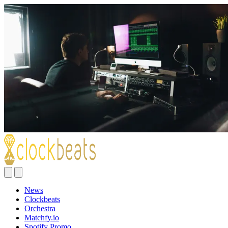
News
Clockbeats
Orchestra
Matchfy.io
Spotify Promo