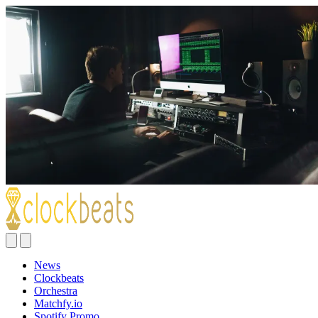
News
Clockbeats
Orchestra
Matchfy.io
Spotify Promo