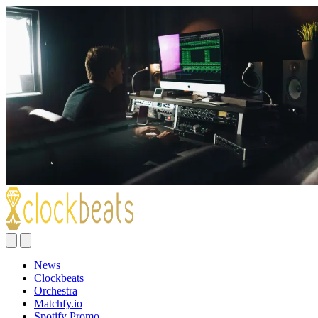
News
Clockbeats
Orchestra
Matchfy.io
Spotify Promo