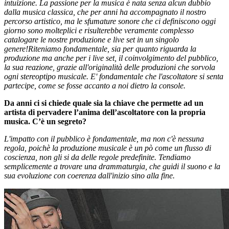
intuizione. La passione per la musica è nata senza alcun dubbio
dalla musica classica, che per anni ha accompagnato il nostro
percorso artistico, ma le sfumature sonore che ci definiscono oggi
giorno sono molteplici e risulterebbe veramente complesso
catalogare le nostre produzione e live set in un singolo
genere!Riteniamo fondamentale, sia per quanto riguarda la
produzione ma anche per i live set, il coinvolgimento del pubblico,
la sua reazione, grazie all'originalità delle produzioni che sorvola
ogni stereoptipo musicale. E' fondamentale che l'ascoltatore si senta
partecipe, come se fosse accanto a noi dietro la console.
Da anni ci si chiede quale sia la chiave che permette ad un
artista di pervadere l’anima dell’ascoltatore con la propria
musica. C’è un segreto?
L'impatto con il pubblico è fondamentale, ma non c'è nessuna
regola, poichè la produzione musicale è un pò come un flusso di
coscienza, non gli si da delle regole predefinite. Tendiamo
semplicemente a trovare una drammaturgia, che guidi il suono e la
sua evoluzione con coerenza dall'inizio sino alla fine.