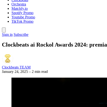
Orchestra
Matchfy.io
Spotify Promo
Youtube Promo
TikTok Promo
Sign in
Subscribe
Clockbeats ai Rockol Awards 2024: premiat
Clockbeats TEAM
January 24, 2025
–
2 min read