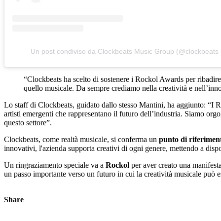
Un post condiviso da Clockbeats Music Group (@clockbeats_o
“Clockbeats ha scelto di sostenere i Rockol Awards per ribadire l
quello musicale. Da sempre crediamo nella creatività e nell’inno
Lo staff di Clockbeats, guidato dallo stesso Mantini, ha aggiunto: “I 
artisti emergenti che rappresentano il futuro dell’industria. Siamo orgo
questo settore”.
Clockbeats, come realtà musicale, si conferma un
punto di riferiment
innovativi, l'azienda supporta creativi di ogni genere, mettendo a dispos
Un ringraziamento speciale va a
Rockol
per aver creato una manifesta
un passo importante verso un futuro in cui la creatività musicale può e
Share