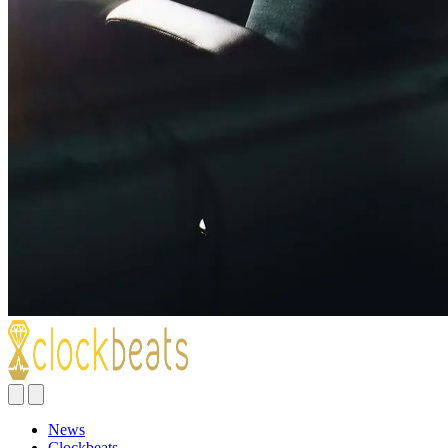
News
Clockbeats