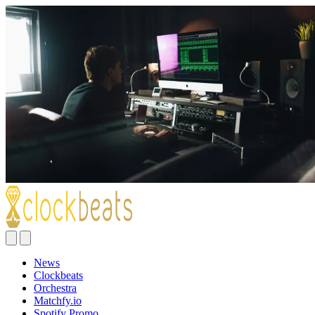
News
Clockbeats
Orchestra
Matchfy.io
Spotify Promo