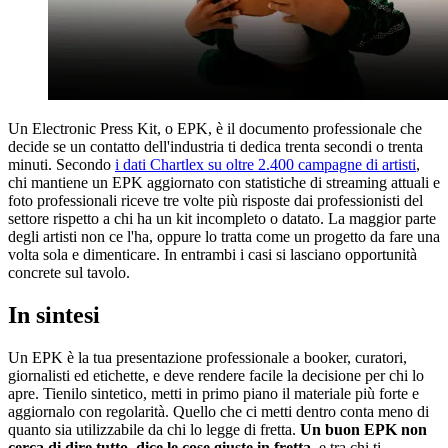
Un Electronic Press Kit, o EPK, è il documento professionale che
decide se un contatto dell'industria ti dedica trenta secondi o trenta
minuti. Secondo
i dati Chartlex su oltre 2.400 campagne di artisti
,
chi mantiene un EPK aggiornato con statistiche di streaming attuali e
foto professionali riceve tre volte più risposte dai professionisti del
settore rispetto a chi ha un kit incompleto o datato. La maggior parte
degli artisti non ce l'ha, oppure lo tratta come un progetto da fare una
volta sola e dimenticare. In entrambi i casi si lasciano opportunità
concrete sul tavolo.
In sintesi
Un EPK è la tua presentazione professionale a booker, curatori,
giornalisti ed etichette, e deve rendere facile la decisione per chi lo
apre. Tienilo sintetico, metti in primo piano il materiale più forte e
aggiornalo con regolarità. Quello che ci metti dentro conta meno di
quanto sia utilizzabile da chi lo legge di fretta.
Un buon EPK non
cerca di dire tutto, dice le cose giuste in fretta
, e tra chi ti