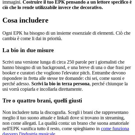
immagini.
Costruire il tuo EPK pensando a un lettore specifico è
ciò che lo rende utilizzabile invece che decorativo.
Cosa includere
Ogni EPK ha bisogno di un insieme essenziale di elementi. Ciò che
cambia è come li dai in priorità.
La bio in due misure
Scrivi una versione lunga di circa 250 parole per i giornalisti che
hanno bisogno di un background, e una breve di una o due frasi per
booker e curatori che vogliono l'elevator pitch. Entrambe devono
rispondere in fretta alle stesse tre domande: chi sei, come suoni e
perché adesso.
Scrivi la bio in terza persona
, perché chiunque la
usi vorrà copiarla e incollarla direttamente.
Tre o quattro brani, quelli giusti
Non includere tutta la discografia. Scegli i brani che rappresentano
meglio il tuo suono attuale e linkali dove si trovano in streaming,
non come allegati. La qualità conta: un brano che suona amatoriale
nell'EPK vanifica tutto il resto, come spieghiamo in
come funziona
davvero l'industria musicale
.