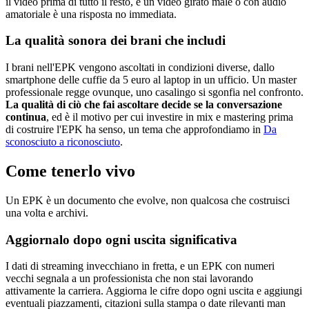
il video prima di tutto il resto, e un video girato male o con audio
amatoriale è una risposta no immediata.
La qualità sonora dei brani che includi
I brani nell'EPK vengono ascoltati in condizioni diverse, dallo
smartphone delle cuffie da 5 euro al laptop in un ufficio. Un master
professionale regge ovunque, uno casalingo si sgonfia nel confronto.
La qualità di ciò che fai ascoltare decide se la conversazione
continua
, ed è il motivo per cui investire in mix e mastering prima
di costruire l'EPK ha senso, un tema che approfondiamo in
Da
sconosciuto a riconosciuto
.
Come tenerlo vivo
Un EPK è un documento che evolve, non qualcosa che costruisci
una volta e archivi.
Aggiornalo dopo ogni uscita significativa
I dati di streaming invecchiano in fretta, e un EPK con numeri
vecchi segnala a un professionista che non stai lavorando
attivamente la carriera. Aggiorna le cifre dopo ogni uscita e aggiungi
eventuali piazzamenti, citazioni sulla stampa o date rilevanti man