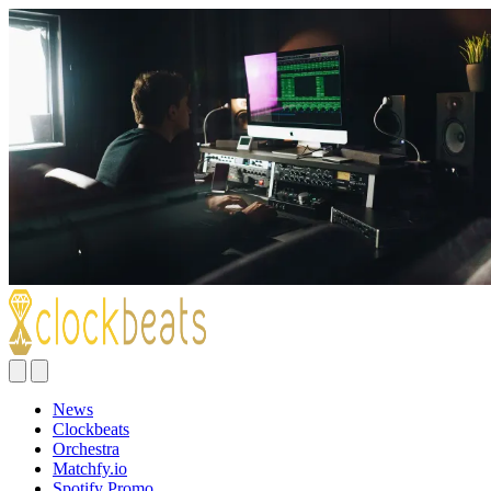
News
Clockbeats
Orchestra
Matchfy.io
Spotify Promo