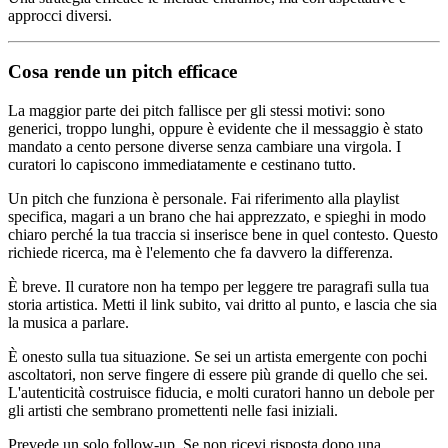
approcci diversi.
Cosa rende un pitch efficace
La maggior parte dei pitch fallisce per gli stessi motivi: sono
generici, troppo lunghi, oppure è evidente che il messaggio è stato
mandato a cento persone diverse senza cambiare una virgola. I
curatori lo capiscono immediatamente e cestinano tutto.
Un pitch che funziona è personale. Fai riferimento alla playlist
specifica, magari a un brano che hai apprezzato, e spieghi in modo
chiaro perché la tua traccia si inserisce bene in quel contesto. Questo
richiede ricerca, ma è l'elemento che fa davvero la differenza.
È breve. Il curatore non ha tempo per leggere tre paragrafi sulla tua
storia artistica. Metti il link subito, vai dritto al punto, e lascia che sia
la musica a parlare.
È onesto sulla tua situazione. Se sei un artista emergente con pochi
ascoltatori, non serve fingere di essere più grande di quello che sei.
L'autenticità costruisce fiducia, e molti curatori hanno un debole per
gli artisti che sembrano promettenti nelle fasi iniziali.
Prevede un solo follow-up. Se non ricevi risposta dopo una