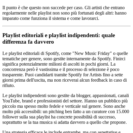
Il punto è che questo non succede per caso. Gli artisti che entrano
regolarmente nelle playlist non sono più fortunati degli altri: hanno
imparato come funziona il sistema e come lavorarci.
Playlist editoriali e playlist indipendenti: quale
differenza fa davvero
Le playlist editoriali di Spotify, come "New Music Friday" o quelle
tematiche per genere, sono gestite internamente da Spotify. Finirci
significa potenzialmente milioni di ascolti in pochi giorni. La
concorrenza però è vastissima e il processo di selezione è poco
trasparente. Puoi candidarti tramite Spotify for Artists fino a sette
giorni prima dell'uscita, ma non riceverai alcun feedback in caso di
rifiuto.
Le playlist indipendenti sono gestite da blogger, appassionati, canali
YouTube, brand e professionisti del settore. Hanno un pubblico più
piccolo ma spesso molto fedele e verticale sul genere. Sono anche
molto più accessibili: un pitching ben fatto a un curatore con 15.000
follower sulla sua playlist ha concrete possibilità di successo,
soprattutto se la tua musica si adatta davvero a quello che propone.
Una strategia efficace le include entrambe, ma con aspettative e