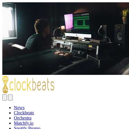
News
Clockbeats
Orchestra
Matchfy.io
Spotify Promo