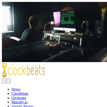
News
Clockbeats
Orchestra
Matchfy.io
Spotify Promo