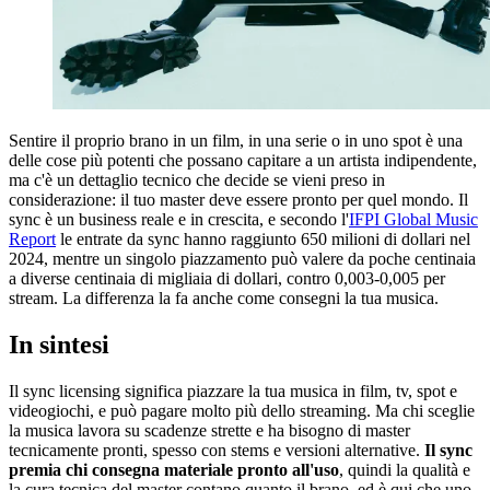
Sentire il proprio brano in un film, in una serie o in uno spot è una
delle cose più potenti che possano capitare a un artista indipendente,
ma c'è un dettaglio tecnico che decide se vieni preso in
considerazione: il tuo master deve essere pronto per quel mondo. Il
sync è un business reale e in crescita, e secondo l'
IFPI Global Music
Report
le entrate da sync hanno raggiunto 650 milioni di dollari nel
2024, mentre un singolo piazzamento può valere da poche centinaia
a diverse centinaia di migliaia di dollari, contro 0,003-0,005 per
stream. La differenza la fa anche come consegni la tua musica.
In sintesi
Il sync licensing significa piazzare la tua musica in film, tv, spot e
videogiochi, e può pagare molto più dello streaming. Ma chi sceglie
la musica lavora su scadenze strette e ha bisogno di master
tecnicamente pronti, spesso con stems e versioni alternative.
Il sync
premia chi consegna materiale pronto all'uso
, quindi la qualità e
la cura tecnica del master contano quanto il brano, ed è qui che uno