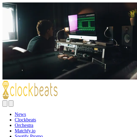
News
Clockbeats
Orchestra
Matchfy.io
Spotify Promo