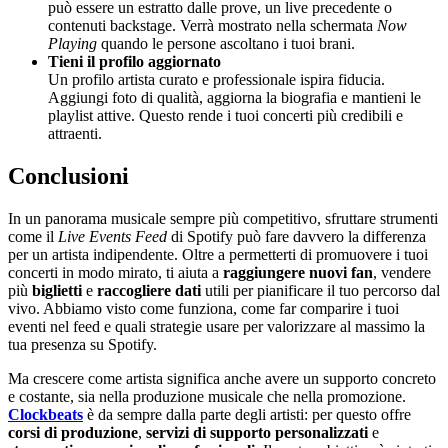
può essere un estratto dalle prove, un live precedente o
contenuti backstage. Verrà mostrato nella schermata
Now
Playing
quando le persone ascoltano i tuoi brani.
Tieni il profilo aggiornato
Un profilo artista curato e professionale ispira fiducia.
Aggiungi foto di qualità, aggiorna la biografia e mantieni le
playlist attive. Questo rende i tuoi concerti più credibili e
attraenti.
Conclusioni
In un panorama musicale sempre più competitivo, sfruttare strumenti
come il
Live Events Feed
di Spotify può fare davvero la differenza
per un artista indipendente. Oltre a permetterti di promuovere i tuoi
concerti in modo mirato, ti aiuta a
raggiungere nuovi fan
, vendere
più
biglietti
e
raccogliere dati
utili per pianificare il tuo percorso dal
vivo. Abbiamo visto come funziona, come far comparire i tuoi
eventi nel feed e quali strategie usare per valorizzare al massimo la
tua presenza su Spotify.
Ma crescere come artista significa anche avere un supporto concreto
e costante, sia nella produzione musicale che nella promozione.
Clockbeats
è da sempre dalla parte degli artisti: per questo offre
corsi di produzione
,
servizi di supporto personalizzati
e