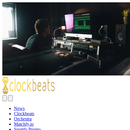
News
Clockbeats
Orchestra
Matchfy.io
Spotify Promo