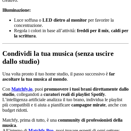
creativo.
Illuminazione:
Luce soffusa o
LED dietro al monitor
per favorire la
concentrazione.
Regola i colori in base all’attività:
freddi per il mix
,
caldi per
la scrittura
.
Condividi la tua musica (senza uscire
dallo studio)
Una volta pronto il tuo home studio, il passo successivo è
far
ascoltare la tua musica al mondo
.
Con
Matchfy.io
, puoi
promuovere i tuoi brani direttamente dallo
studio
, collegandoti a
curatori reali di playlist Spotify
.
L’intelligenza artificiale analizza il tuo brano, individua le playlist
più compatibili e ti aiuta a pianificare
campagne mirate
, anche con
budget ridotti.
Matchfy, prima di tutto, è una
community di professionisti della
musica
.
All’interno di
Matchfy Pro
, puoi trovare esperti di ogni settore: