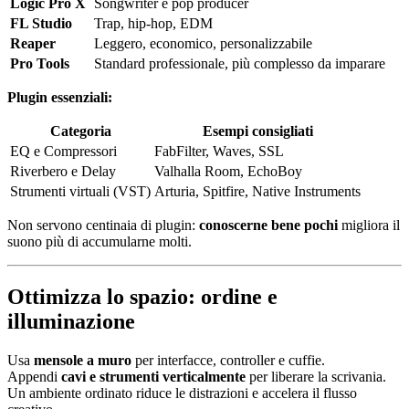
Logic Pro X
Songwriter e pop producer
FL Studio
Trap, hip-hop, EDM
Reaper
Leggero, economico, personalizzabile
Pro Tools
Standard professionale, più complesso da imparare
Plugin essenziali:
Categoria
Esempi consigliati
EQ e Compressori
FabFilter, Waves, SSL
Riverbero e Delay
Valhalla Room, EchoBoy
Strumenti virtuali (VST)
Arturia, Spitfire, Native Instruments
Non servono centinaia di plugin:
conoscerne bene pochi
migliora il
suono più di accumularne molti.
Ottimizza lo spazio: ordine e
illuminazione
Usa
mensole a muro
per interfacce, controller e cuffie.
Appendi
cavi e strumenti verticalmente
per liberare la scrivania.
Un ambiente ordinato riduce le distrazioni e accelera il flusso