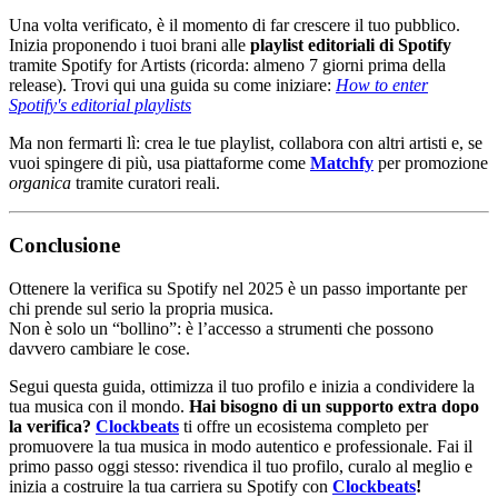
Una volta verificato, è il momento di far crescere il tuo pubblico.
Inizia proponendo i tuoi brani alle
playlist editoriali di Spotify
tramite Spotify for Artists (ricorda: almeno 7 giorni prima della
release). Trovi qui una guida su come iniziare:
How to enter
Spotify's editorial playlists
Ma non fermarti lì: crea le tue playlist, collabora con altri artisti e, se
vuoi spingere di più, usa piattaforme come
Matchfy
per promozione
organica
tramite curatori reali.
Conclusione
Ottenere la verifica su Spotify nel 2025 è un passo importante per
chi prende sul serio la propria musica.
Non è solo un “bollino”: è l’accesso a strumenti che possono
davvero cambiare le cose.
Segui questa guida, ottimizza il tuo profilo e inizia a condividere la
tua musica con il mondo.
Hai bisogno di un supporto extra dopo
la verifica?
Clockbeats
ti offre un ecosistema completo per
promuovere la tua musica in modo autentico e professionale. Fai il
primo passo oggi stesso: rivendica il tuo profilo, curalo al meglio e
inizia a costruire la tua carriera su Spotify con
Clockbeats
!