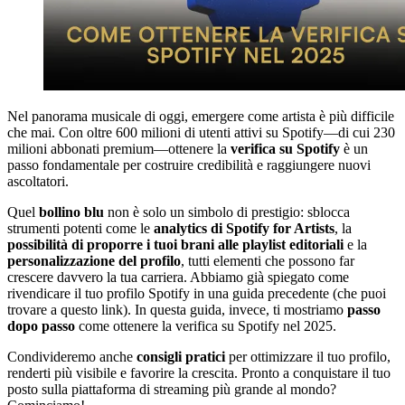
Nel panorama musicale di oggi, emergere come artista è più difficile
che mai. Con oltre 600 milioni di utenti attivi su Spotify—di cui 230
milioni abbonati premium—ottenere la
verifica su Spotify
è un
passo fondamentale per costruire credibilità e raggiungere nuovi
ascoltatori.
Quel
bollino blu
non è solo un simbolo di prestigio: sblocca
strumenti potenti come le
analytics di Spotify for Artists
, la
possibilità di proporre i tuoi brani alle playlist editoriali
e la
personalizzazione del profilo
, tutti elementi che possono far
crescere davvero la tua carriera. Abbiamo già spiegato come
rivendicare il tuo profilo Spotify in una guida precedente (che puoi
trovare a questo link). In questa guida, invece, ti mostriamo
passo
dopo passo
come ottenere la verifica su Spotify nel 2025.
Condivideremo anche
consigli pratici
per ottimizzare il tuo profilo,
renderti più visibile e favorire la crescita. Pronto a conquistare il tuo
posto sulla piattaforma di streaming più grande al mondo?