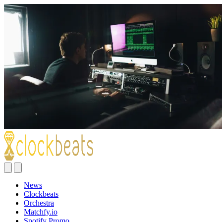
News
Clockbeats
Orchestra
Matchfy.io
Spotify Promo