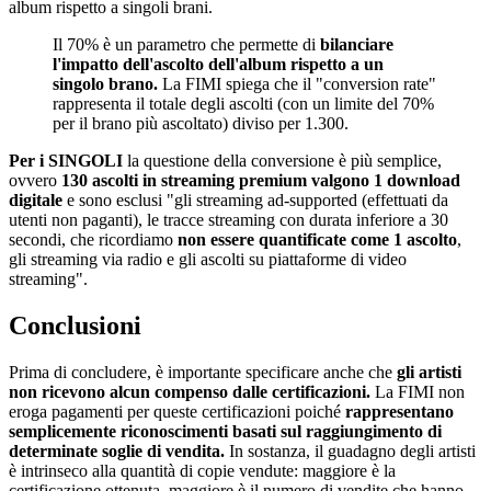
album rispetto a singoli brani.
Il 70% è un parametro che permette di
bilanciare
l'impatto dell'ascolto
dell'album rispetto a un
singolo brano.
La FIMI spiega che il "conversion rate"
rappresenta il totale degli ascolti (con un limite del 70%
per il brano più ascoltato) diviso per 1.300.
Per i SINGOLI
la questione della conversione è più semplice,
ovvero
130 ascolti in streaming premium valgono 1 download
digitale
e sono esclusi "gli streaming ad-supported (effettuati da
utenti non paganti), le tracce streaming con durata inferiore a 30
secondi, che ricordiamo
non essere quantificate come 1 ascolto
,
gli streaming via radio e gli ascolti su piattaforme di video
streaming".
Conclusioni
Prima di concludere, è importante specificare anche che
gli artisti
non ricevono alcun compenso dalle certificazioni.
La FIMI non
eroga pagamenti per queste certificazioni poiché
rappresentano
semplicemente riconoscimenti basati sul raggiungimento di
determinate soglie di vendita.
In sostanza, il guadagno degli artisti
è intrinseco alla quantità di copie vendute: maggiore è la
certificazione ottenuta, maggiore è il numero di vendite che hanno