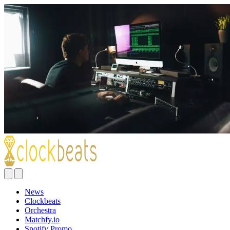
News
Clockbeats
Orchestra
Matchfy.io
Spotify Promo