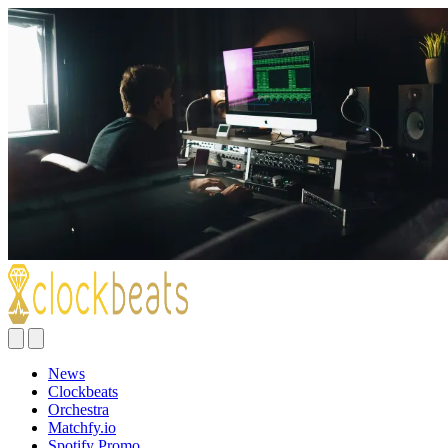
News
Clockbeats
Orchestra
Matchfy.io
Spotify Promo