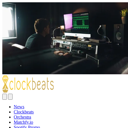
News
Clockbeats
Orchestra
Matchfy.io
Spotify Promo