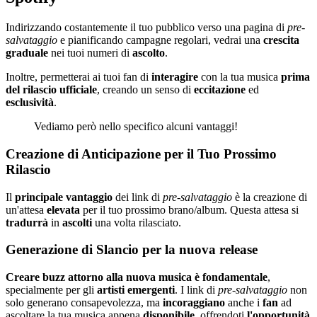
Indirizzando costantemente il tuo pubblico verso una pagina di
pre-
salvataggio
e pianificando campagne regolari, vedrai una
crescita
graduale
nei tuoi numeri di
ascolto
.
Inoltre, permetterai ai tuoi fan di
interagire
con la tua musica
prima
del rilascio ufficiale
, creando un senso di
eccitazione
ed
esclusività
.
Vediamo però nello specifico alcuni vantaggi!
Creazione di Anticipazione per il Tuo Prossimo
Rilascio
Il
principale
vantaggio
dei link di
pre-salvataggio
è la creazione di
un'attesa
elevata
per il tuo prossimo brano/album. Questa attesa si
tradurrà
in
ascolti
una volta rilasciato.
Generazione di Slancio per la nuova release
Creare buzz attorno alla nuova musica è fondamentale
,
specialmente per gli
artisti
emergenti
. I link di
pre-salvataggio
non
solo generano consapevolezza, ma
incoraggiano
anche i
fan
ad
ascoltare la tua musica appena
disponibile,
offrendoti
l'opportunità