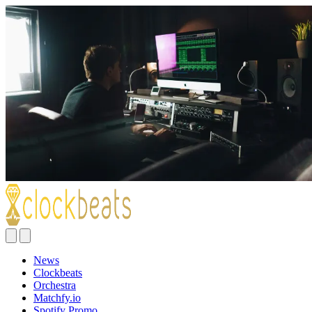
News
Clockbeats
Orchestra
Matchfy.io
Spotify Promo