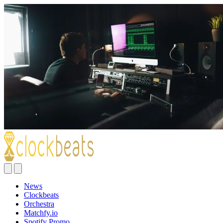
News
Clockbeats
Orchestra
Matchfy.io
Spotify Promo