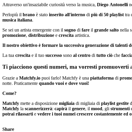
Attraverso un'insaziabile curiosità verso la musica,
Diego
Antonelli
no
Perlopiù il
brano
è stato
inserito
all'interno
di
più di 50 playlist
tra 
musica
italiana
.
Se sei un artista emergente con il
sogno
di
fare
il
grande
salto
nella 
promozione
,
distribuzione
e
crescita
artistica.
Il nostro obiettivo è formare la successiva generazione di talenti de
La tua
crescita
e il tuo
successo
sono
al
centro
di
tutto
ciò
che
facc
Ti piacciono questi numeri, ma vorresti promuovert
Grazie a
Matchfy.io
puoi farlo! Matchfy è una
piattaforma
di
promo
notte. Praticamente
quando vuoi e dove vuoi!
Come?
Matchfy
mette a disposizione
migliaia
di migliaia di
playlist
gestite
d
Matchfy
la
scannerizzerà
:
capirà
il
genere
, il
mood
, gli
strumenti
e
potrai
rilassarti
e
vedere i tuoi numei crescere costantemente ed 
Share