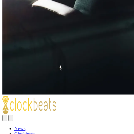
News
Clockbeats