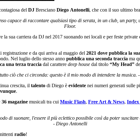
 contagiosa del
DJ
Bresciano
Diego
Antonelli
, che con il suo ultimo b
nso capace di raccontare qualsiasi tipo di serata, in un club, un party, 
Floor
.
e la sua carriera da DJ nel 2017 suonando nei locali e per feste privat
di registrazione e da qui arriva al maggio del
2021 dove pubblica la su
mondo. Nel luglio dello stesso anno
pubblica una seconda traccia
ma qu
ca una terza traccia
dal carattere
deep house
dal titolo
“My Head”
de
tutto ciò che ci circonda: questo è il mio modo di intendere la musica. 
inua crescita, il
talento
di Diego è
evidente
nei numeri generati sulle p
ovunque
.
e
36
magazine
musicali tra cui
Music Flash
,
Free Art & News
,
Index
odo di suonare, l'essere il più eclettico possibile così da poter suscitar
- Diego Antonelli
mittenti
radio
!