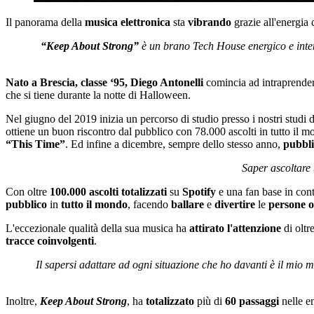
Il panorama della
musica
elettronica
sta
vibrando
grazie all'energia
“Keep About Strong”
è un brano
Tech House
energico e inte
Nato a Brescia, classe ‘95, Diego Antonelli
comincia ad intraprender
che si tiene durante la notte di Halloween.
Nel giugno del 2019 inizia un percorso di studio presso i nostri studi 
ottiene un buon riscontro dal pubblico con 78.000 ascolti in tutto il 
“This Time”
. Ed infine a dicembre, sempre dello stesso anno,
pubbli
Saper ascoltare 
Con oltre
100.000
ascolti
totalizzati
su
Spotify
e una fan base in cont
pubblico
in
tutto
il
mondo
, facendo
ballare
e
divertire
le
persone
L'eccezionale qualità della sua musica ha
attirato
l'attenzione
di oltr
tracce
coinvolgenti
.
Il sapersi adattare ad ogni situazione che ho davanti è il mio m
Inoltre,
Keep About Strong
, ha
totalizzato
più di
60
passaggi
nelle e