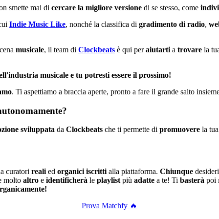
n smette mai di
cercare
la
migliore
versione
di se stesso, come
indiv
cui
Indie
Music
Like
, nonché la classifica di
gradimento
di
radio
,
we
scena
musicale
, il team di
Clockbeats
è qui per
aiutarti
a
trovare
la tu
ll'industria musicale e tu potresti essere il prossimo!
iamo
. Ti aspettiamo a braccia aperte, pronto a fare il grande salto insiem
i autonomamente?
zione
sviluppata
da
Clockbeats
che ti permette di
promuovere
la tu
a curatori
reali
ed
organici
iscritti
alla piattaforma.
Chiunque
desideri
 molto
altro
e
identificherà
le
playlist
più
adatte
a te! Ti
basterà
poi
organicamente!
Prova Matchfy 🔥