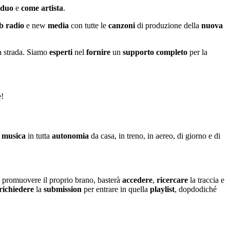
iduo
e
come
artista
.
b
radio
e new
media
con tutte le
canzoni
di produzione della
nuova
a strada. Siamo
esperti
nel
fornire
un
supporto
completo
per la
e!
a
musica
in tutta
autonomia
da casa, in treno, in aereo, di giorno e di
 promuovere il proprio brano, basterà
accedere
,
ricercare
la traccia e
richiedere
la
submission
per entrare in quella
playlist
, dopdodiché