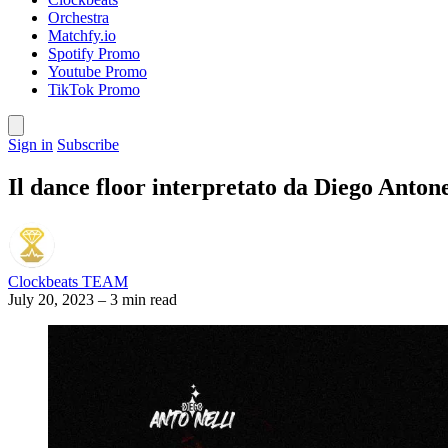
Orchestra
Matchfy.io
Spotify Promo
Youtube Promo
TikTok Promo
Sign in
Subscribe
Il dance floor interpretato da Diego Anton
Clockbeats TEAM
July 20, 2023
–
3 min read