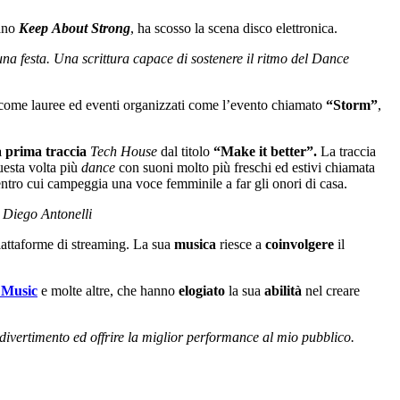
rano
Keep
About
Strong
, ha scosso la scena disco elettronica.
una festa. Una scrittura capace di sostenere il ritmo del
Dance
e come lauree ed eventi organizzati come l’evento chiamato
“Storm”
,
a prima traccia
Tech House
dal titolo
“Make it better”.
La traccia
esta volta più
dance
con suoni molto più freschi ed estivi chiamata
ntro cui campeggia una voce femminile a far gli onori di casa.
- Diego Antonelli
iattaforme di streaming. La sua
musica
riesce a
coinvolgere
il
 Music
e molte altre, che hanno
elogiato
la sua
abilità
nel creare
e divertimento ed offrire la miglior performance al mio pubblico.