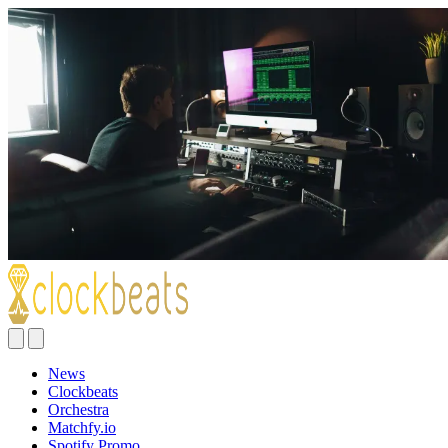
News
Clockbeats
Orchestra
Matchfy.io
Spotify Promo