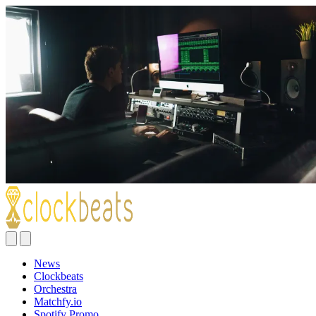
News
Clockbeats
Orchestra
Matchfy.io
Spotify Promo