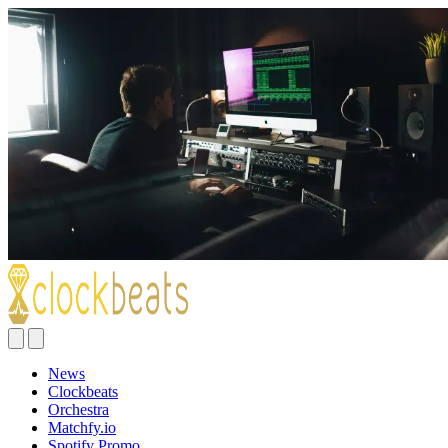
News
Clockbeats
Orchestra
Matchfy.io
Spotify Promo