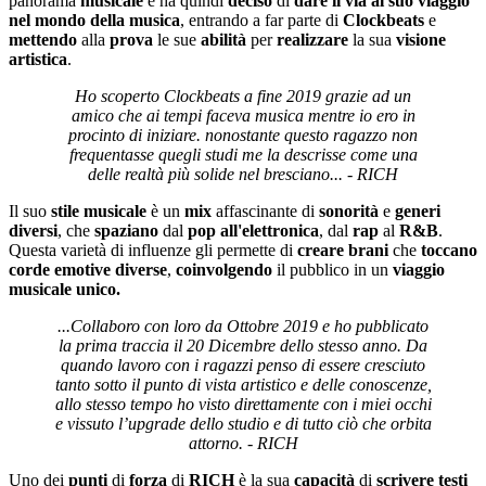
panorama
musicale
e ha quindi
deciso
di
dare il via al suo viaggio
nel mondo della musica
, entrando a far parte di
Clockbeats
e
mettendo
alla
prova
le sue
abilità
per
realizzare
la sua
visione
artistica
.
Ho scoperto Clockbeats a fine 2019 grazie ad un
amico che ai tempi faceva musica mentre io ero in
procinto di iniziare. nonostante questo ragazzo non
frequentasse quegli studi me la descrisse come una
delle realtà più solide nel bresciano... - RICH
Il suo
stile
musicale
è un
mix
affascinante di
sonorità
e
generi
diversi
, che
spaziano
dal
pop
all'elettronica
, dal
rap
al
R&B
.
Questa varietà di influenze gli permette di
creare
brani
che
toccano
corde
emotive
diverse
,
coinvolgendo
il pubblico in un
viaggio
musicale unico.
...Collaboro con loro da Ottobre 2019 e ho pubblicato
la prima traccia il 20 Dicembre dello stesso anno. Da
quando lavoro con i ragazzi penso di essere cresciuto
tanto sotto il punto di vista artistico e delle conoscenze,
allo stesso tempo ho visto direttamente con i miei occhi
e vissuto l’upgrade dello studio e di tutto ciò che orbita
attorno. - RICH
Uno dei
punti
di
forza
di
RICH
è la sua
capacità
di
scrivere
testi