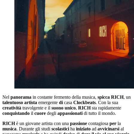
Nel
panorama
in costante fermento della musica,
spicca
RICH
, un
talentuoso
artista
emergente
di
casa
Clockbeats
. Con la sua
creatività
travolgente e il
suono
unico
,
RICH
sta rapidamente
conquistando
il
cuore
degli
appassionati
di tutto il mondo.
RICH
è un giovane artista con una
passione
contagiosa
per
la
musica
. Durante gli studi
scolastici
ha
iniziato
ad
avvicinarsi
al