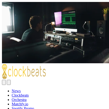
News
Clockbeats
Orchestra
Matchfy.io
Spotify Promo