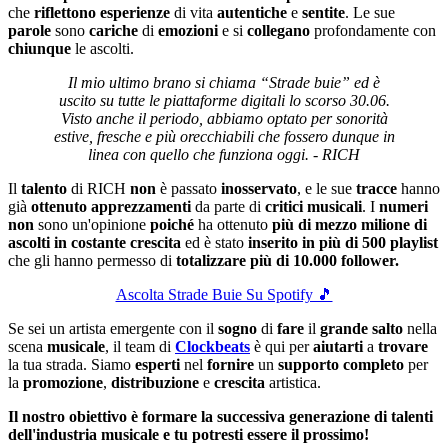
che
riflettono
esperienze
di vita
autentiche
e
sentite
. Le sue
parole
sono
cariche
di
emozioni
e si
collegano
profondamente con
chiunque
le ascolti.
Il mio ultimo brano si chiama “Strade buie” ed è
uscito su tutte le piattaforme digitali lo scorso 30.06.
Visto anche il periodo, abbiamo optato per sonorità
estive, fresche e più orecchiabili che fossero dunque in
linea con quello che funziona oggi. - RICH
Il
talento
di RICH
non
è passato
inosservato
, e le sue
tracce
hanno
già
ottenuto
apprezzamenti
da parte di
critici
musicali
. I
numeri
non
sono un'opinione
poiché
ha ottenuto
più di mezzo milione di
ascolti in costante crescita
ed è stato
inserito in più di 500 playlist
che gli hanno permesso di
totalizzare più di 10.000 follower.
Ascolta Strade Buie Su Spotify 🎵
Se sei un artista emergente con il
sogno
di
fare
il
grande
salto
nella
scena
musicale
, il team di
Clockbeats
è qui per
aiutarti
a
trovare
la tua strada. Siamo
esperti
nel
fornire
un
supporto
completo
per
la
promozione
,
distribuzione
e
crescita
artistica.
Il nostro obiettivo è formare la successiva generazione di talenti
dell'industria musicale e tu potresti essere il prossimo!