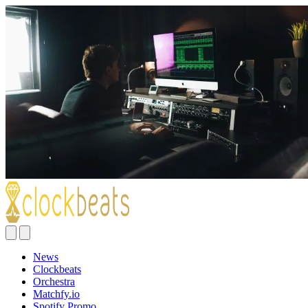
News
Clockbeats
Orchestra
Matchfy.io
Spotify Promo