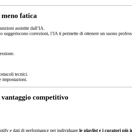
, meno fatica
nzioni assistite dall’IA.
o suggeriscono correzioni, l’IA ti permette di ottenere un suono profes
essione.
stacoli tecnici.
e impostazioni.
o vantaggio competitivo
potify e dati di performance per individuare
le playlist e i curatori più i