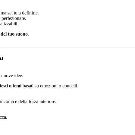
a sei tu a definirle.
 perfezionare.
lizzabili.
i del tuo suono
.
va
 nuove idee.
testi o temi
basati su emozioni o concetti.
nconia e della forza interiore.”
cca.