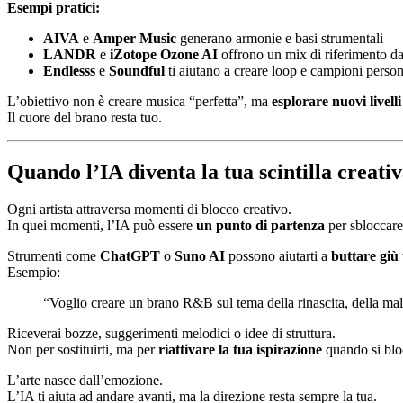
Esempi pratici:
AIVA
e
Amper Music
generano armonie e basi strumentali — m
LANDR
e
iZotope Ozone AI
offrono un mix di riferimento da
Endlesss
e
Soundful
ti aiutano a creare loop e campioni persona
L’obiettivo non è creare musica “perfetta”, ma
esplorare nuovi livell
Il cuore del brano resta tuo.
Quando l’IA diventa la tua scintilla creati
Ogni artista attraversa momenti di blocco creativo.
In quei momenti, l’IA può essere
un punto di partenza
per sbloccare
Strumenti come
ChatGPT
o
Suno AI
possono aiutarti a
buttare giù 
Esempio:
“Voglio creare un brano R&B sul tema della rinascita, della mali
Riceverai bozze, suggerimenti melodici o idee di struttura.
Non per sostituirti, ma per
riattivare la tua ispirazione
quando si blo
L’arte nasce dall’emozione.
L’IA ti aiuta ad andare avanti, ma la direzione resta sempre la tua.