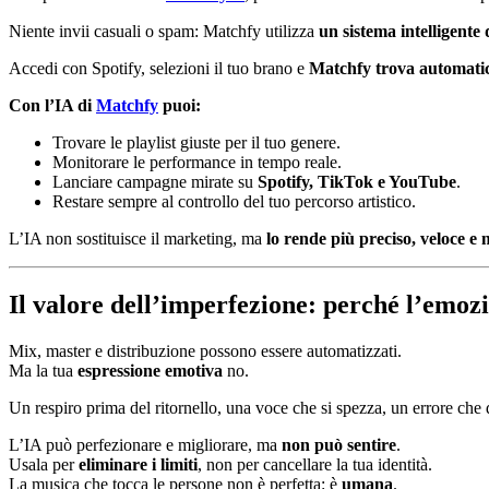
Niente invii casuali o spam: Matchfy utilizza
un sistema intelligente
Accedi con Spotify, selezioni il tuo brano e
Matchfy trova automati
Con l’IA di
Matchfy
puoi:
Trovare le playlist giuste per il tuo genere.
Monitorare le performance in tempo reale.
Lanciare campagne mirate su
Spotify, TikTok e YouTube
.
Restare sempre al controllo del tuo percorso artistico.
L’IA non sostituisce il marketing, ma
lo rende più preciso, veloce e 
Il valore dell’imperfezione: perché l’emoz
Mix, master e distribuzione possono essere automatizzati.
Ma la tua
espressione emotiva
no.
Un respiro prima del ritornello, una voce che si spezza, un errore che
L’IA può perfezionare e migliorare, ma
non può sentire
.
Usala per
eliminare i limiti
, non per cancellare la tua identità.
La musica che tocca le persone non è perfetta: è
umana
.