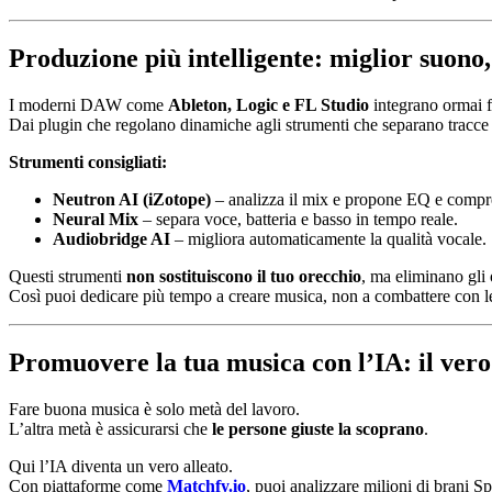
Produzione più intelligente: miglior suono
I moderni DAW come
Ableton, Logic e FL Studio
integrano ormai fu
Dai plugin che regolano dinamiche agli strumenti che separano tracce 
Strumenti consigliati:
Neutron AI (iZotope)
– analizza il mix e propone EQ e compr
Neural Mix
– separa voce, batteria e basso in tempo reale.
Audiobridge AI
– migliora automaticamente la qualità vocale.
Questi strumenti
non sostituiscono il tuo orecchio
, ma eliminano gli o
Così puoi dedicare più tempo a creare musica, non a combattere con l
Promuovere la tua musica con l’IA: il ver
Fare buona musica è solo metà del lavoro.
L’altra metà è assicurarsi che
le persone giuste la scoprano
.
Qui l’IA diventa un vero alleato.
Con piattaforme come
Matchfy.io
, puoi analizzare milioni di brani S