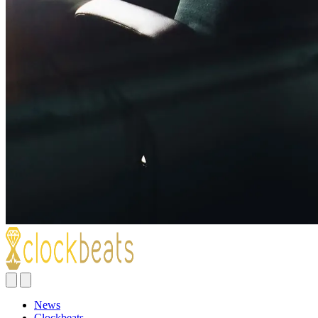
News
Clockbeats