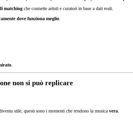
 di matching
che connette artisti e curatori in base a dati reali.
camente dove funziona meglio
.
mirato
.
ione non si può replicare
 diventa stile, questi sono i momenti che rendono la musica
vera
.