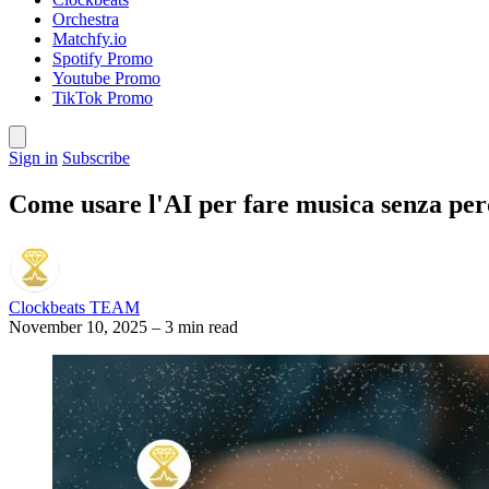
Orchestra
Matchfy.io
Spotify Promo
Youtube Promo
TikTok Promo
Sign in
Subscribe
Come usare l'AI per fare musica senza per
Clockbeats TEAM
November 10, 2025
–
3 min read