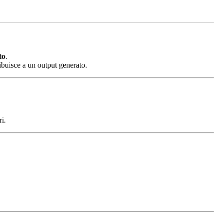
to
.
buisce a un output generato.
ri.