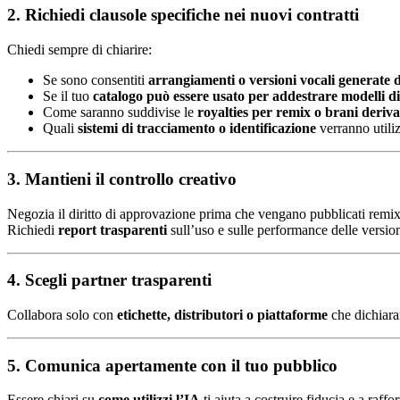
2. Richiedi clausole specifiche nei nuovi contratti
Chiedi sempre di chiarire:
Se sono consentiti
arrangiamenti o versioni vocali generate 
Se il tuo
catalogo può essere usato per addestrare modelli d
Come saranno suddivise le
royalties per remix o brani deriva
Quali
sistemi di tracciamento o identificazione
verranno utiliz
3. Mantieni il controllo creativo
Negozia il diritto di approvazione prima che vengano pubblicati remix,
Richiedi
report trasparenti
sull’uso e sulle performance delle version
4. Scegli partner trasparenti
Collabora solo con
etichette, distributori o piattaforme
che dichiara
5. Comunica apertamente con il tuo pubblico
Essere chiari su
come utilizzi l’IA
ti aiuta a costruire fiducia e a raffor