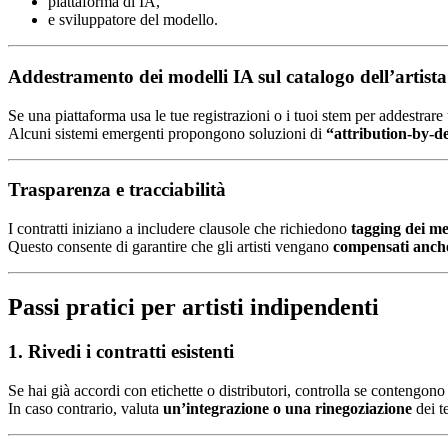
piattaforma di IA,
e sviluppatore del modello.
Addestramento dei modelli IA sul catalogo dell’artista
Se una piattaforma usa le tue registrazioni o i tuoi stem per addestrar
Alcuni sistemi emergenti propongono soluzioni di
“attribution-by-d
Trasparenza e tracciabilità
I contratti iniziano a includere clausole che richiedono
tagging dei me
Questo consente di garantire che gli artisti vengano
compensati anche
Passi pratici per artisti indipendenti
1. Rivedi i contratti esistenti
Se hai già accordi con etichette o distributori, controlla se contengono 
In caso contrario, valuta
un’integrazione o una rinegoziazione
dei te