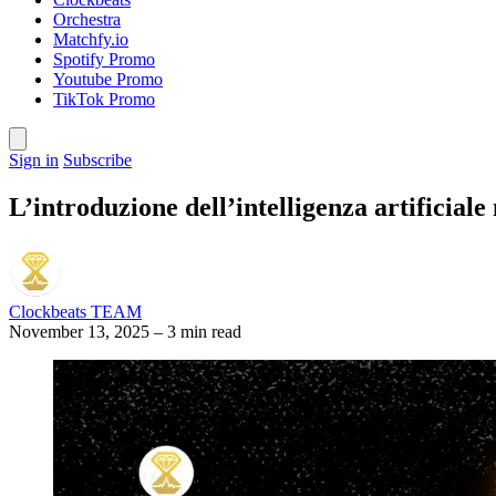
Orchestra
Matchfy.io
Spotify Promo
Youtube Promo
TikTok Promo
Sign in
Subscribe
L’introduzione dell’intelligenza artificial
Clockbeats TEAM
November 13, 2025
–
3 min read