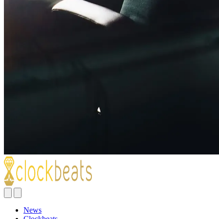
News
Clockbeats