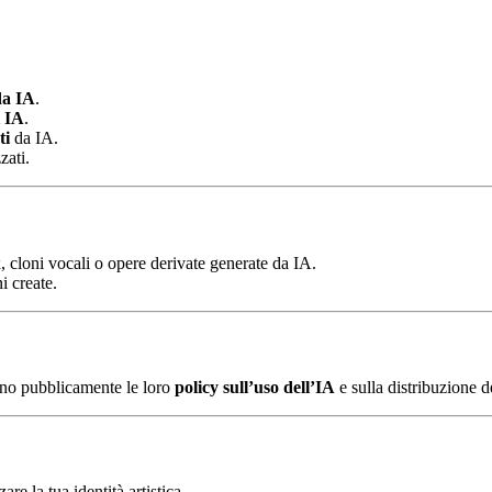
da IA
.
i IA
.
ti
da IA.
zati.
 cloni vocali o opere derivate generate da IA.
i create.
no pubblicamente le loro
policy sull’uso dell’IA
e sulla distribuzione 
zare la tua identità artistica.