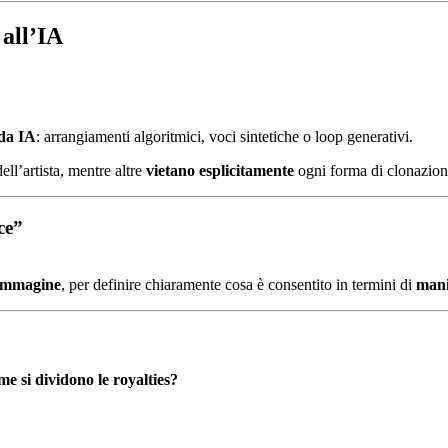
 all’IA
da IA
: arrangiamenti algoritmici, voci sintetiche o loop generativi.
ell’artista, mentre altre
vietano esplicitamente
ogni forma di clonazion
ce”
l’immagine
, per definire chiaramente cosa è consentito in termini di
mani
me si dividono le royalties?