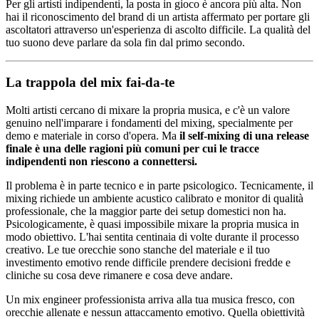
Per gli artisti indipendenti, la posta in gioco è ancora più alta. Non
hai il riconoscimento del brand di un artista affermato per portare gli
ascoltatori attraverso un'esperienza di ascolto difficile. La qualità del
tuo suono deve parlare da sola fin dal primo secondo.
La trappola del mix fai-da-te
Molti artisti cercano di mixare la propria musica, e c'è un valore
genuino nell'imparare i fondamenti del mixing, specialmente per
demo e materiale in corso d'opera. Ma
il self-mixing di una release
finale è una delle ragioni più comuni per cui le tracce
indipendenti non riescono a connettersi.
Il problema è in parte tecnico e in parte psicologico. Tecnicamente, il
mixing richiede un ambiente acustico calibrato e monitor di qualità
professionale, che la maggior parte dei setup domestici non ha.
Psicologicamente, è quasi impossibile mixare la propria musica in
modo obiettivo. L'hai sentita centinaia di volte durante il processo
creativo. Le tue orecchie sono stanche del materiale e il tuo
investimento emotivo rende difficile prendere decisioni fredde e
cliniche su cosa deve rimanere e cosa deve andare.
Un mix engineer professionista arriva alla tua musica fresco, con
orecchie allenate e nessun attaccamento emotivo. Quella obiettività