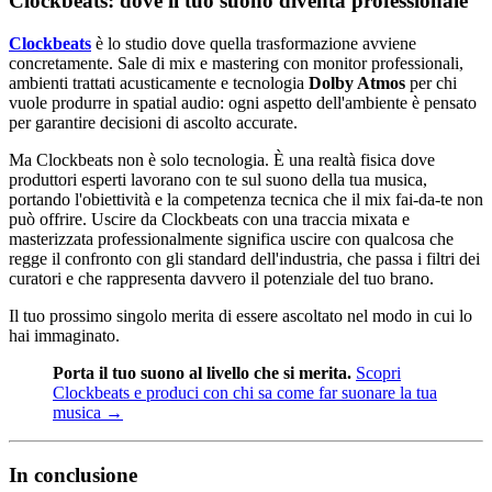
Clockbeats: dove il tuo suono diventa professionale
Clockbeats
è lo studio dove quella trasformazione avviene
concretamente. Sale di mix e mastering con monitor professionali,
ambienti trattati acusticamente e tecnologia
Dolby Atmos
per chi
vuole produrre in spatial audio: ogni aspetto dell'ambiente è pensato
per garantire decisioni di ascolto accurate.
Ma Clockbeats non è solo tecnologia. È una realtà fisica dove
produttori esperti lavorano con te sul suono della tua musica,
portando l'obiettività e la competenza tecnica che il mix fai-da-te non
può offrire. Uscire da Clockbeats con una traccia mixata e
masterizzata professionalmente significa uscire con qualcosa che
regge il confronto con gli standard dell'industria, che passa i filtri dei
curatori e che rappresenta davvero il potenziale del tuo brano.
Il tuo prossimo singolo merita di essere ascoltato nel modo in cui lo
hai immaginato.
Porta il tuo suono al livello che si merita.
Scopri
Clockbeats e produci con chi sa come far suonare la tua
musica →
In conclusione