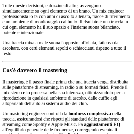
Tutte queste decisioni, e dozzine di altre, avvengono
simultaneamente su ogni elemento di un brano. Un mix engineer
professionista lo fa con anni di ascolto allenato, tracce di riferimento
e un ambiente di monitoraggio calibrato. Il risultato è una traccia in
cui ogni elemento ha il suo spazio e l'insieme suona bilanciato,
potente e intenzionale.
Una traccia mixata male suona l'opposto: affollata, faticosa da
ascoltare, con certi elementi sepolti o schiaccianti rispetto a tutto il
resto.
Cos'è davvero il mastering
Il mastering è il passo finale prima che una traccia venga distribuita
sulle piattaforme di streaming, in radio o su formati fisici. Prende il
mix stereo e lo processa nella sua interezza, ottimizzandolo per la
riproduzione in qualsiasi ambiente di ascolto, dalle cuffie agli
altoparlanti dell'auto ai sistemi audio dei club.
Un mastering engineer controlla la
loudness complessiva
della
traccia, assicurandosi che rispetti gli standard delle piattaforme di
streaming come Spotify e Apple Music. Fa
aggiustamenti EQ
all'equilibrio generale delle frequenze, correggendo eventuali