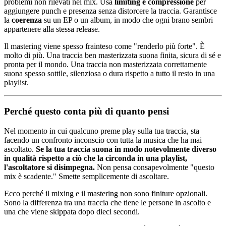
problemi non rilevati nel mix. Usa
limiting e compressione
per
aggiungere punch e presenza senza distorcere la traccia. Garantisce
la
coerenza
su un EP o un album, in modo che ogni brano sembri
appartenere alla stessa release.
Il mastering viene spesso frainteso come "renderlo più forte". È
molto di più. Una traccia ben masterizzata suona finita, sicura di sé e
pronta per il mondo. Una traccia non masterizzata correttamente
suona spesso sottile, silenziosa o dura rispetto a tutto il resto in una
playlist.
Perché questo conta più di quanto pensi
Nel momento in cui qualcuno preme play sulla tua traccia, sta
facendo un confronto inconscio con tutta la musica che ha mai
ascoltato.
Se la tua traccia suona in modo notevolmente diverso
in qualità rispetto a ciò che la circonda in una playlist,
l'ascoltatore si disimpegna.
Non pensa consapevolmente "questo
mix è scadente." Smette semplicemente di ascoltare.
Ecco perché il mixing e il mastering non sono finiture opzionali.
Sono la differenza tra una traccia che tiene le persone in ascolto e
una che viene skippata dopo dieci secondi.