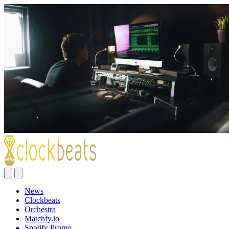
News
Clockbeats
Orchestra
Matchfy.io
Spotify Promo