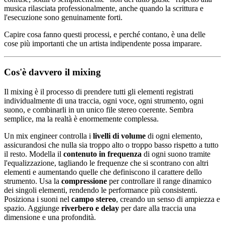
musica rilasciata professionalmente, anche quando la scrittura e
l'esecuzione sono genuinamente forti.
Capire cosa fanno questi processi, e perché contano, è una delle
cose più importanti che un artista indipendente possa imparare.
Cos'è davvero il mixing
Il mixing è il processo di prendere tutti gli elementi registrati
individualmente di una traccia, ogni voce, ogni strumento, ogni
suono, e combinarli in un unico file stereo coerente. Sembra
semplice, ma la realtà è enormemente complessa.
Un mix engineer controlla i
livelli di volume
di ogni elemento,
assicurandosi che nulla sia troppo alto o troppo basso rispetto a tutto
il resto. Modella il
contenuto in frequenza
di ogni suono tramite
l'equalizzazione, tagliando le frequenze che si scontrano con altri
elementi e aumentando quelle che definiscono il carattere dello
strumento. Usa la
compressione
per controllare il range dinamico
dei singoli elementi, rendendo le performance più consistenti.
Posiziona i suoni nel
campo stereo
, creando un senso di ampiezza e
spazio. Aggiunge
riverbero e delay
per dare alla traccia una
dimensione e una profondità.