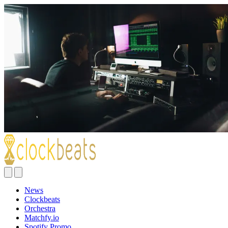
News
Clockbeats
Orchestra
Matchfy.io
Spotify Promo