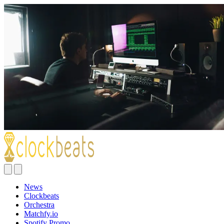
News
Clockbeats
Orchestra
Matchfy.io
Spotify Promo