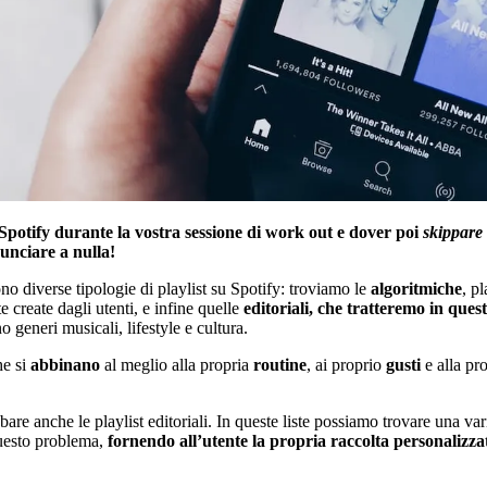
di Spotify durante la vostra sessione di work out e dover poi
skippare
nunciare a nulla!
no diverse tipologie di playlist su Spotify:
troviamo le
algoritmiche
, p
te create dagli utenti, e infine quelle
editoriali, che tratteremo in quest
no generi musicali, lifestyle e cultura.
he si
abbinano
al meglio alla propria
routine
, ai proprio
gusti
e alla pr
bare anche le playlist editoriali. In queste liste possiamo trovare una var
questo problema,
fornendo all’utente la propria raccolta personalizza