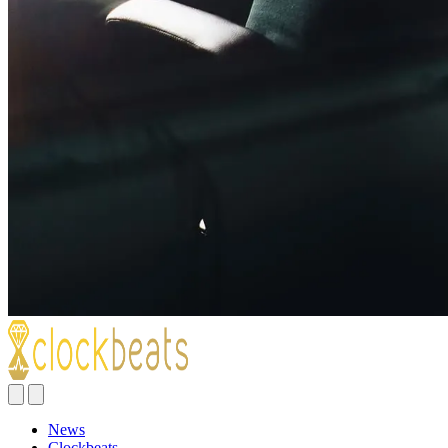
News
Clockbeats