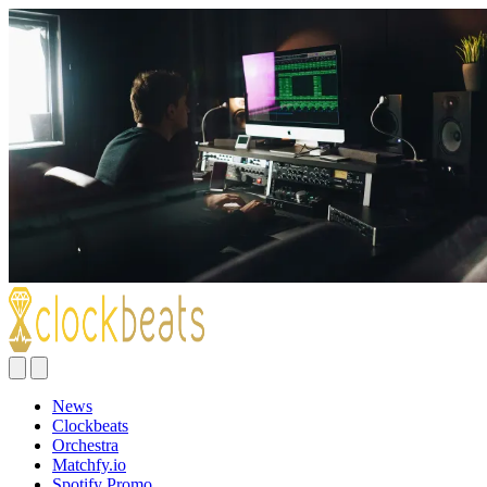
News
Clockbeats
Orchestra
Matchfy.io
Spotify Promo