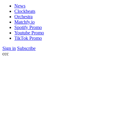
News
Clockbeats
Orchestra
Matchfy.io
Spotify Promo
Youtube Promo
TikTok Promo
Sign in
Subscribe
ссс