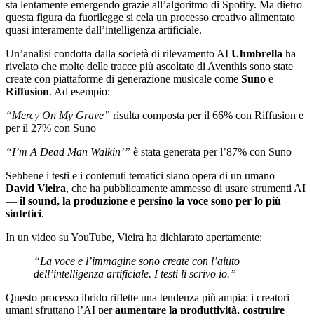
sta lentamente emergendo grazie all’algoritmo di Spotify. Ma dietro
questa figura da fuorilegge si cela un processo creativo alimentato
quasi interamente dall’intelligenza artificiale.
Un’analisi condotta dalla società di rilevamento AI
Uhmbrella
ha
rivelato che molte delle tracce più ascoltate di Aventhis sono state
create con piattaforme di generazione musicale come
Suno
e
Riffusion
. Ad esempio:
“Mercy On My Grave”
risulta composta per il 66% con Riffusion e
per il 27% con Suno
“I’m A Dead Man Walkin’”
è stata generata per l’87% con Suno
Sebbene i testi e i contenuti tematici siano opera di un umano —
David Vieira
, che ha pubblicamente ammesso di usare strumenti AI
—
il sound, la produzione e persino la voce sono per lo più
sintetici
.
In un video su YouTube, Vieira ha dichiarato apertamente:
“La voce e l’immagine sono create con l’aiuto
dell’intelligenza artificiale. I testi li scrivo io.”
Questo processo ibrido riflette una tendenza più ampia: i creatori
umani sfruttano l’AI per
aumentare la produttività, costruire