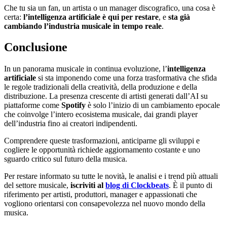
Che tu sia un fan, un artista o un manager discografico, una cosa è
certa:
l’intelligenza artificiale è qui per restare
, e
sta già
cambiando l’industria musicale in tempo reale
.
Conclusione
In un panorama musicale in continua evoluzione, l’
intelligenza
artificiale
si sta imponendo come una forza trasformativa che sfida
le regole tradizionali della creatività, della produzione e della
distribuzione. La presenza crescente di artisti generati dall’AI su
piattaforme come
Spotify
è solo l’inizio di un cambiamento epocale
che coinvolge l’intero ecosistema musicale, dai grandi player
dell’industria fino ai creatori indipendenti.
Comprendere queste trasformazioni, anticiparne gli sviluppi e
cogliere le opportunità richiede aggiornamento costante e uno
sguardo critico sul futuro della musica.
Per restare informato su tutte le novità, le analisi e i trend più attuali
del settore musicale,
iscriviti al
blog di Clockbeats
. È il punto di
riferimento per artisti, produttori, manager e appassionati che
vogliono orientarsi con consapevolezza nel nuovo mondo della
musica.