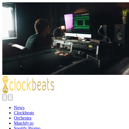
News
Clockbeats
Orchestra
Matchfy.io
Spotify Promo