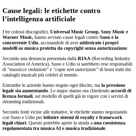
Cause legali: le etichette contro
l’intelligenza artificiale
I tre colossi discografici,
Universal Music Group, Sony Music e
Warner Music,
hanno avviato cause legali contro
Suno e la
concorrente Udio
, accusandole di aver
addestrato i propri
modelli su musica protetta da copyright senza autorizzazione
.
Secondo una denuncia presentata dalla
RIAA
(Recording Industry
Association of America), Suno e Udio si sarebbero rese responsabili
di
"massicce violazioni"
e
"copie non autorizzate"
di brani tratti dai
cataloghi musicali più celebri al mondo.
Entrambe le aziende hanno negato ogni illecito, ma
la pressione
legale sta aumentando
. Le major stanno ora chiedendo
accordi di
licenza formali
, sul modello di quelli già in vigore con i servizi di
streaming tradizionali.
Secondo fonti vicine alle trattative, le etichette stanno negoziando
con Suno e Udio per
istituire sistemi di royalty e framework
legali chiari
. Questo potrebbe aprire la strada a
una coesistenza
regolamentata tra musica AI e musica tradizionale
.