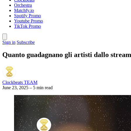
Orchestra
Matchfy.io
Spotify Promo
Youtube Promo
TikTok Promo
Sign in
Subscribe
Quanto guadagnano gli artisti dallo stream
Clockbeats TEAM
June 23, 2025
–
5 min read