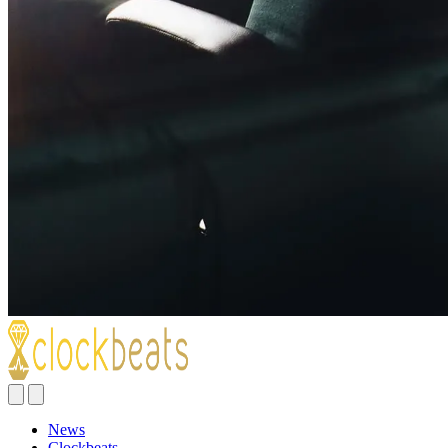
News
Clockbeats