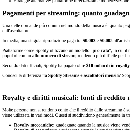
Strategie alternative: piattaforme direct-to-fan e monetizzazione
Pagamenti per streaming: quanto guadagnan
Una delle domande più comuni nel mondo della musica è: quanto paga u
dall'ascoltatore.
In media, una singola riproduzione paga tra
$0.003
e
$0.005
all'artis
Piattaforme come Spotify utilizzano un modello "
pro-rata
", in cui il
popolari con un
alto numero di stream
, rendendo più difficile per i 
Secondo dati ufficiali, Spotify ha pagato oltre
$10 miliardi in royalty
Conosci la differenza tra
Spotify Streams e ascoltatori mensili
? Scop
Royalty e diritti musicali: fonti di reddito 
Molte persone non si rendono conto che il reddito dallo streaming è so
viene utilizzata in vari modi. Questi si suddividono generalmente in tre
Royalty meccaniche
: guadagnate quando la musica viene vendu