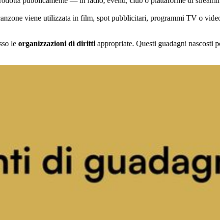
odotta pubblicamente — in radio, eventi, club o piattaforme di streami
nzone viene utilizzata in film, spot pubblicitari, programmi TV o vide
esso le
organizzazioni di diritti
appropriate. Questi guadagni nascosti p