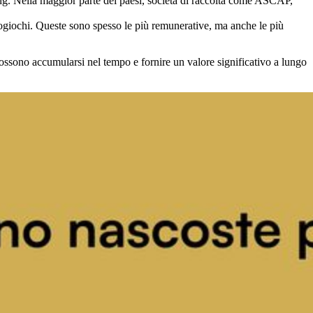
ng. Nella maggior parte dei paesi, società di raccolta come ASCAP,
ogiochi. Queste sono spesso le più remunerative, ma anche le più
ossono accumularsi nel tempo e fornire un valore significativo a lungo