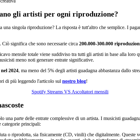
 creativa
o gli artisti per ogni riproduzione?
na singola riproduzione? La risposta è tutt'altro che semplice. I pagam
ta. Ciò significa che sono necessarie circa
200.000-300.000 riproduzion
 ricavo mensile totale viene suddiviso tra tutti gli artisti in base alla loro
musicisti meno noti generare entrate significative.
 nel 2024
, ma meno del 5% degli artisti guadagna abbastanza dallo str
ri di più leggendo l'articolo sul
nostro blog
!
Spotify Streams VS Ascoltatori mensili
nascoste
lo una parte delle entrate complessive di un artista. I musicisti guada
 categorie principali:
ta o riprodotta, sia fisicamente (CD, vinili) che digitalmente. Queste