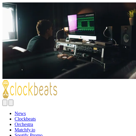
News
Clockbeats
Orchestra
Matchfy.io
Spotify Promo