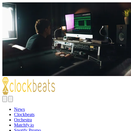
News
Clockbeats
Orchestra
Matchfy.io
Spotify Promo