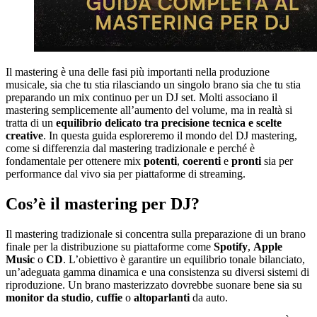
Il mastering è una delle fasi più importanti nella produzione
musicale, sia che tu stia rilasciando un singolo brano sia che tu stia
preparando un mix continuo per un DJ set. Molti associano il
mastering semplicemente all’aumento del volume, ma in realtà si
tratta di un
equilibrio delicato tra precisione tecnica e scelte
creative
. In questa guida esploreremo il mondo del DJ mastering,
come si differenzia dal mastering tradizionale e perché è
fondamentale per ottenere mix
potenti
,
coerenti
e
pronti
sia per
performance dal vivo sia per piattaforme di streaming.
Cos’è il mastering per DJ?
Il mastering tradizionale si concentra sulla preparazione di un brano
finale per la distribuzione su piattaforme come
Spotify
,
Apple
Music
o
CD
. L’obiettivo è garantire un equilibrio tonale bilanciato,
un’adeguata gamma dinamica e una consistenza su diversi sistemi di
riproduzione. Un brano masterizzato dovrebbe suonare bene sia su
monitor da studio
,
cuffie
o
altoparlanti
da auto.