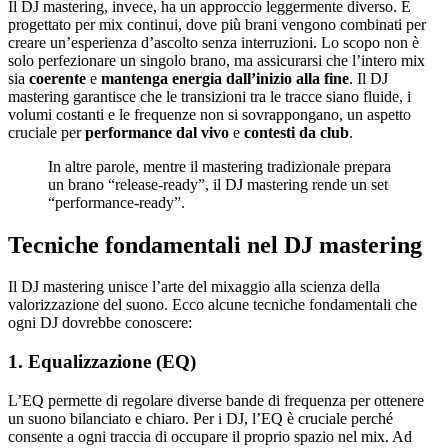
Il DJ mastering, invece, ha un approccio leggermente diverso. È
progettato per mix continui, dove più brani vengono combinati per
creare un’esperienza d’ascolto senza interruzioni. Lo scopo non è
solo perfezionare un singolo brano, ma assicurarsi che l’intero mix
sia
coerente
e
mantenga energia dall’inizio alla fine
. Il DJ
mastering garantisce che le transizioni tra le tracce siano fluide, i
volumi costanti e le frequenze non si sovrappongano, un aspetto
cruciale per
performance dal vivo
e
contesti da club
.
In altre parole, mentre il mastering tradizionale prepara
un brano “release-ready”, il DJ mastering rende un set
“performance-ready”.
Tecniche fondamentali nel DJ mastering
Il DJ mastering unisce l’arte del mixaggio alla scienza della
valorizzazione del suono. Ecco alcune tecniche fondamentali che
ogni DJ dovrebbe conoscere:
1. Equalizzazione (EQ)
L’EQ permette di regolare diverse bande di frequenza per ottenere
un suono bilanciato e chiaro. Per i DJ, l’EQ è cruciale perché
consente a ogni traccia di occupare il proprio spazio nel mix. Ad