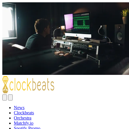
News
Clockbeats
Orchestra
Matchfy.io
Spotify Promo