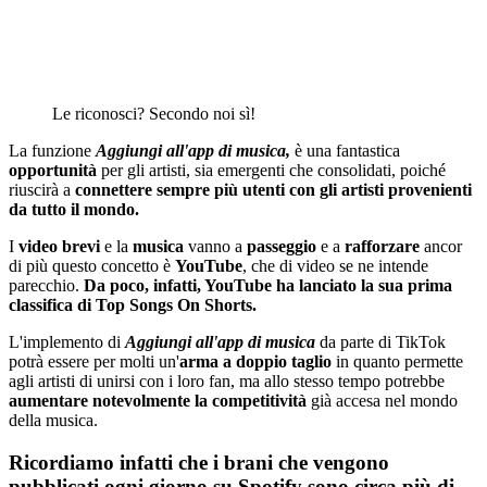
Le riconosci? Secondo noi sì!
La funzione
Aggiungi all'app di musica,
è una fantastica
opportunità
per gli artisti, sia emergenti che consolidati, poiché
riuscirà a
connettere sempre più utenti con gli artisti provenienti
da tutto il mondo.
I
video
brevi
e la
musica
vanno a
passeggio
e a
rafforzare
ancor
di più questo concetto è
YouTube
, che di video se ne intende
parecchio.
Da poco, infatti, YouTube ha lanciato la sua prima
classifica di Top Songs On Shorts.
L'implemento di
Aggiungi all'app di musica
da parte di TikTok
potrà essere per molti un'
arma a doppio taglio
in quanto permette
agli artisti di unirsi con i loro fan, ma allo stesso tempo potrebbe
aumentare notevolmente la competitività
già accesa nel mondo
della musica.
Ricordiamo infatti che i brani che vengono
pubblicati ogni giorno su Spotify sono circa più di