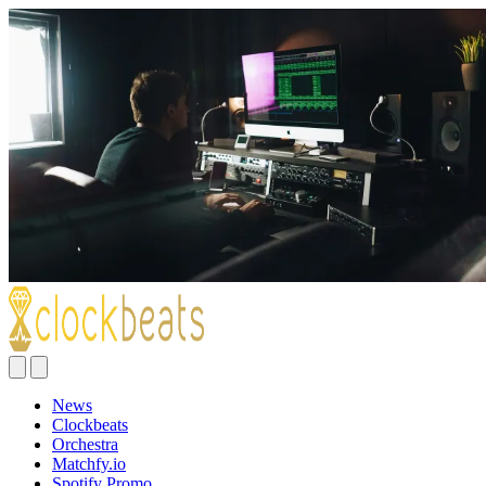
News
Clockbeats
Orchestra
Matchfy.io
Spotify Promo