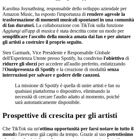
Karolina Joynathsing, responsabile dello sviluppo aziendale per
Amazon Music, ha esposto l'importanza di
rendere agevole la
trasformazione di momenti musicali spontanei in una comunità
di fan duratori.
La collaborazione con TikTok sulla funzione
Aggiungi all'app di musica
è stata descritta come un modo per
semplificare l'ascolto della musica amata dai fan e per aiutare
gli artisti a costruire il proprio seguito.
Sten Garmark, Vice Presidente e Responsabile Globale
dell'Esperienza Utente presso Spotify, ha condiviso
l'obiettivo
di
ridurre gli sforzi
per accedere all'audio preferito, enfatizzando
l'
Onnipresenza di Spotify
e la creazione di modalità
senza
interruzioni per salvare e godere delle canzoni.
La missione di Spotify è quella di unire artisti e fan su
qualsiasi piattaforma o dispositivo, eliminando la
necessità di cercare l'audio adatto al momento, poiché
sarà automaticamente disponibile.
Prospettive di crescita per gli artisti
Che TikTok sia un'
ottima opportunità per farsi notare in tutto il
mond
o l'avevamo già capito da tempo. Grazie al suo
potentissimo