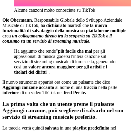
Alcune canzoni molto conosciute su TikTok
Ole Obermann
, Responsabile Globale dello Sviluppo Aziendale
Musicale di TikTok, ha
dichiarato
martedì che
la nuova
funzionalità di salvataggio della musica su piattaforme multiple
crea
un collegamento diretto tra la scoperta su TikTok e il
consumo su un servizio di streaming musicale
.
Ha aggiunto che rende"
più facile che mai
per gli
appassionati di musica godersi l'intera canzone sul
servizio di streaming musicale di loro scelta, generando
così un
valore ancora maggiore per gli artisti e i
titolari dei diritti
".
Il nuovo strumento apparirà ora come un pulsante che dice
Aggiungi canzone
accanto
al nome di una
traccia
nella parte
inferiore
di un video TikTok nel
feed
Per te.
La prima volta che un utente preme il pulsante
Aggiungi canzone, può scegliere di salvarlo nel suo
servizio di streaming musicale preferito.
La traccia verrà quindi
salvata
in una
playlist predefinita
nel