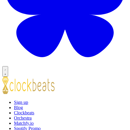
Sign up
Blog
Clockbeats
Orchestra
Matchfy.io
Spotify Promo