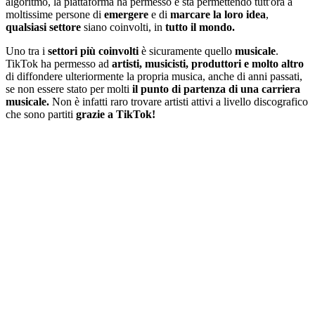
algoritmo, la piattaforma ha permesso e sta permettendo tutt'ora a
moltissime persone di
emergere
e di
marcare la loro idea
,
qualsiasi settore
siano coinvolti, in
tutto il mondo.
Uno tra i
settori più coinvolti
è sicuramente quello
musicale
.
TikTok ha permesso ad
artisti, musicisti, produttori e molto altro
di diffondere ulteriormente la propria musica, anche di anni passati,
se non essere stato per molti
il punto di partenza di una carriera
musicale.
Non è infatti raro trovare artisti attivi a livello discografico
che sono partiti
grazie a TikTok!