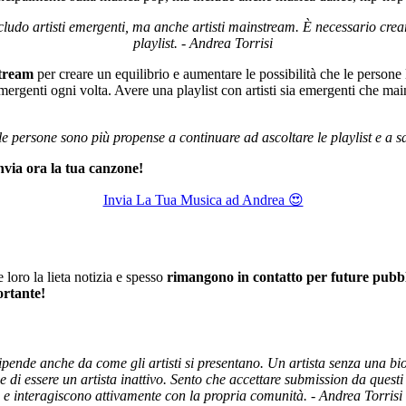
ludo artisti emergenti, ma anche artisti mainstream. È necessario creare
playlist. - Andrea Torrisi
stream
per creare un equilibrio e aumentare le possibilità che le persone 
mergenti ogni volta. Avere una playlist con artisti sia emergenti che ma
le persone sono più propense a continuare ad ascoltare le playlist e a sa
nvia ora la tua canzone!
Invia La Tua Musica ad Andrea 😍
 loro la lieta notizia e spesso
rimangono in contatto per future pubbl
ortante!
pende anche da come gli artisti si presentano. Un artista senza una biog
one di essere un artista inattivo. Sento che accettare submission da ques
e interagiscono attivamente con la propria comunità. - Andrea Torrisi