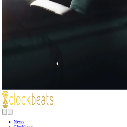
News
Clockbeats