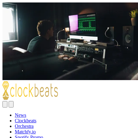
News
Clockbeats
Orchestra
Matchfy.io
Spotify Promo