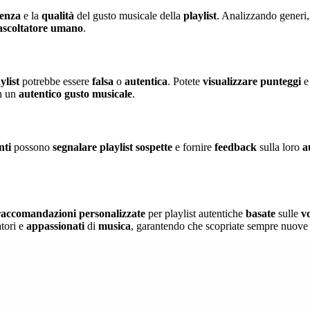
enza
e la
qualità
del gusto musicale della
playlist
. Analizzando generi, 
ascoltatore
umano
.
ylist
potrebbe essere
falsa
o
autentica
. Potete
visualizzare
punteggi
e 
n un
autentico
gusto
musicale
.
nti
possono
segnalare
playlist
sospette
e fornire
feedback
sulla loro
a
raccomandazioni
personalizzate
per playlist autentiche
basate
sulle
v
tori e
appassionati
di
musica
, garantendo che scopriate sempre nuove c