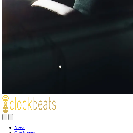
News
Clockbeats