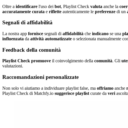
Oltre a
identificare
l'uso dei
bot
, Playlist Check
valuta
anche la
coer
accuratamente
curata
e
riflette
autenticamente le
preferenze
di un
Segnali di affidabilità
La nostra app
fornisce
segnali di
affidabilità
che
indicano
se una
pla
influenzata
da
attività
automatizzate
o selezionata manualmente co
Feedback della comunità
Playlist Check
promuove
il coinvolgimento della
comunità
. Gli
ute
valutazioni.
Raccomandazioni personalizzate
Non solo vi aiutiamo a individuare playlist false, ma
offriamo
anche
Playlist Check di Matchfy.io
suggerisce
playlist
curate da
veri
ascolta