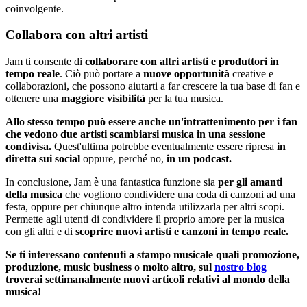
coinvolgente.
Collabora con altri artisti
Jam ti consente di
collaborare
con altri artisti e produttori in
tempo reale
. Ciò può portare a
nuove opportunità
creative e
collaborazioni, che possono aiutarti a far crescere la tua base di fan e
ottenere una
maggiore visibilità
per la tua musica.
Allo stesso tempo può essere anche un'intrattenimento per i fan
che vedono due artisti scambiarsi musica in una sessione
condivisa.
Quest'ultima potrebbe eventualmente essere ripresa
in
diretta sui social
oppure, perché no,
in un podcast.
In conclusione, Jam è una fantastica funzione
sia
per gli amanti
della musica
che vogliono condividere una coda di canzoni ad una
festa, oppure per chiunque altro intenda utilizzarla per altri scopi.
Permette agli utenti di condividere il proprio amore per la musica
con gli altri e di
scoprire nuovi artisti e canzoni in tempo reale.
Se ti interessano contenuti a stampo musicale quali promozione,
produzione, music business o molto altro, sul
nostro blog
troverai settimanalmente nuovi articoli relativi al mondo della
musica!