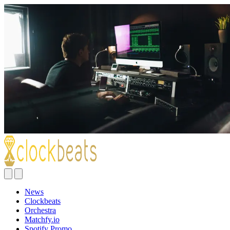
News
Clockbeats
Orchestra
Matchfy.io
Spotify Promo