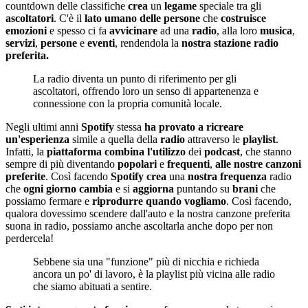
countdown delle classifiche
crea
un
legame
speciale tra gli
ascoltatori
. C'è il
lato
umano delle persone
che
costruisce
emozioni
e spesso ci fa
avvicinare
ad una
radio
, alla loro
musica
,
servizi
,
persone
e
eventi
, rendendola la
nostra stazione radio
preferita.
La radio diventa un punto di riferimento per gli
ascoltatori, offrendo loro un senso di appartenenza e
connessione con la propria comunità locale.
Negli ultimi anni
Spotify
stessa
ha provato a ricreare
un'esperienza
simile a quella della
radio
attraverso le
playlist
.
Infatti, la
piattaforma
combina
l'utilizzo
dei
podcast
, che stanno
sempre di più diventando
popolari
e
frequenti
,
alle nostre canzoni
preferite
. Così facendo
Spotify
crea
una
nostra
frequenza
radio
che
ogni
giorno
cambia
e si
aggiorna
puntando su
brani
che
possiamo fermare e
riprodurre
quando
vogliamo
. Così facendo,
qualora dovessimo scendere dall'auto e la nostra canzone preferita
suona in radio, possiamo anche ascoltarla anche dopo per non
perdercela!
Sebbene sia una "funzione" più di nicchia e richieda
ancora un po' di lavoro, è la playlist più vicina alle radio
che siamo abituati a sentire.