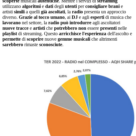
scoperte
musicali
autentiche
. Mentre i servizi di
streaming
utilizzano
algoritmi
e
dati
degli
utenti
per
consigliare
brani
e
artisti
simili
a quelli
già
ascoltati
, la
radio
presenta un approccio
diverso.
Grazie al tocco umano
, ai
DJ
e agli
esperti
di musica che
lavorano
nel settore, la
radio
può
introdurre
agli ascoltatori
nuove
tracce
e
artisti
che
potrebbero
non
essere
presenti
nelle
playlist
di streaming. Questo
arricchisce
l'esperienza
dell'ascolto e
permette
di
scoprire
nuove
gemme
musicali
che altrimenti
sarebbero
rimaste
sconosciute
.