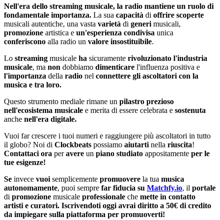
Nell'era dello streaming musicale, la radio mantiene un ruolo di
fondamentale importanza.
La sua
capacità
di
offrire
scoperte
musicali autentiche, una vasta
varietà
di
generi
musicali,
promozione
artistica e
un'esperienza
condivisa
unica
conferiscono
alla radio un
valore
insostituibile
.
Lo
streaming
musicale
ha
sicuramente
rivoluzionato
l'industria
musicale
, ma
non
dobbiamo
dimenticare
l'influenza positiva e
l'importanza
della
radio
nel
connettere gli ascoltatori con la
musica e tra loro.
Questo strumento mediale rimane un
pilastro
prezioso
nell'ecosistema
musicale
e merita di essere celebrata e
sostenuta
anche
nell'era digitale.
Vuoi far crescere i tuoi numeri e raggiungere più ascoltatori in tutto
il globo? Noi di
Clockbeats
possiamo
aiutarti
nella
riuscita
!
Contattaci
ora
per
avere
un
piano
studiato
appositamente
per le
tue esigenze!
Se
invece
vuoi
semplicemente
promuovere
la tua
musica
autonomamente
, puoi sempre
far fiducia su
Matchfy.io
, il
portale
di
promozione
musicale
professionale
che
mette in contatto
artisti e curatori.
Iscrivendoti
oggi
avrai diritto a 50€ di credito
da impiegare sulla piattaforma per promuoverti!