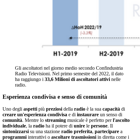
Gli ascoltatori nel giorno medio secondo Confindustria
Radio Televisioni. Nel primo semestre del 2022, il dato
ha raggiungo i
33,6 Milioni di ascoltatori attivi
nelle
radio.
Esperienza condivisa e senso di comunità
Uno degli
aspetti
più
preziosi
della
radio
è la sua
capacità
di
creare
un'esperienza
condivisa
e di
instaurare
un senso di
comunità
. Mentre lo
streaming
musicale è perfetto per
l'ascolto
individuale
, la
radio
ha il potere di
unire
le
persone
. Il
sintonizzarsi
su una stazione
radio
preferita
,
partecipare
a
programmi
interattivi o
ascoltare
trasmissioni
in diretta come i