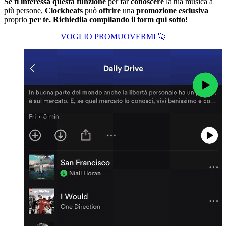
Se ti interessa questa funzione
per far
conoscere
la tua musica a
più persone,
Clockbeats
può
offrire
una
promozione
esclusiva
proprio
per te. Richiedila compilando il form qui sotto!
VOGLIO PROMUOVERMI 🚀