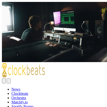
News
Clockbeats
Orchestra
Matchfy.io
Spotify Promo