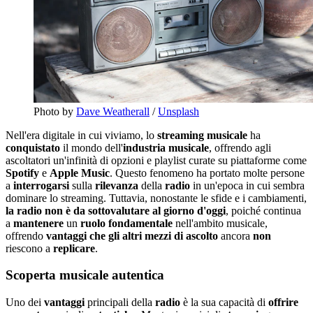
Photo by
Dave Weatherall
/
Unsplash
Nell'era digitale in cui viviamo, lo
streaming
musicale
ha
conquistato
il mondo dell'
industria
musicale
, offrendo agli
ascoltatori un'infinità di opzioni e playlist curate su piattaforme come
Spotify
e
Apple Music
. Questo fenomeno ha portato molte persone
a
interrogarsi
sulla
rilevanza
della
radio
in un'epoca in cui sembra
dominare lo streaming. Tuttavia, nonostante le sfide e i cambiamenti,
la radio non è da sottovalutare al giorno d'oggi
, poiché continua
a
mantenere
un
ruolo
fondamentale
nell'ambito musicale,
offrendo
vantaggi
che gli altri mezzi di ascolto
ancora
non
riescono a
replicare
.
Scoperta musicale autentica
Uno dei
vantaggi
principali della
radio
è la sua capacità di
offrire