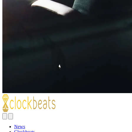
News
Clockbeats