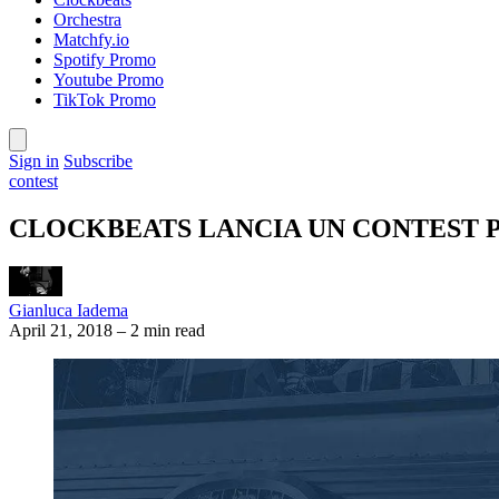
Orchestra
Matchfy.io
Spotify Promo
Youtube Promo
TikTok Promo
Sign in
Subscribe
contest
CLOCKBEATS LANCIA UN CONTEST P
Gianluca Iadema
April 21, 2018
–
2 min read