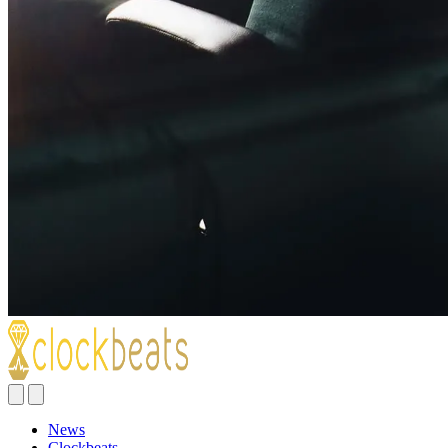
News
Clockbeats