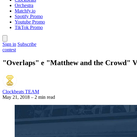
Orchestra
Matchfy.io
Spotify Promo
Youtube Promo
TikTok Promo
Sign in
Subscribe
contest
"Overlaps" e "Matthew and the Crowd" Vin
Clockbeats TEAM
May 21, 2018
–
2 min read