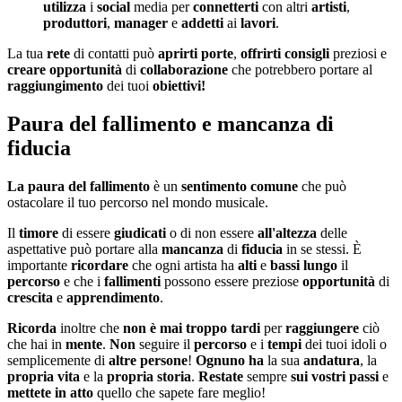
utilizza
i
social
media per
connetterti
con altri
artisti
,
produttori
,
manager
e
addetti
ai
lavori
.
La tua
rete
di contatti può
aprirti
porte
,
offrirti
consigli
preziosi e
creare
opportunità
di
collaborazione
che potrebbero portare al
raggiungimento
dei tuoi
obiettivi!
Paura del fallimento e mancanza di
fiducia
La paura del fallimento
è un
sentimento
comune
che può
ostacolare il tuo percorso nel mondo musicale.
Il
timore
di essere
giudicati
o di non essere
all'altezza
delle
aspettative può portare alla
mancanza
di
fiducia
in se stessi. È
importante
ricordare
che ogni artista ha
alti
e
bassi
lungo
il
percorso
e che i
fallimenti
possono essere preziose
opportunità
di
crescita
e
apprendimento
.
Ricorda
inoltre che
non
è
mai
troppo
tardi
per
raggiungere
ciò
che hai in
mente
.
Non
seguire il
percorso
e i
tempi
dei tuoi idoli o
semplicemente di
altre
persone
!
Ognuno
ha
la sua
andatura
, la
propria
vita
e la
propria
storia
.
Restate
sempre
sui
vostri
passi
e
mettete
in
atto
quello che sapete fare meglio!