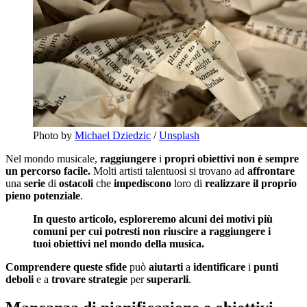
Photo by
Michael Dziedzic
/
Unsplash
Nel mondo musicale,
raggiungere
i
propri obiettivi non è sempre
un percorso facile.
Molti artisti talentuosi si trovano ad
affrontare
una
serie
di
ostacoli
che
impediscono
loro di
realizzare
il
proprio
pieno
potenziale
.
In questo articolo, esploreremo alcuni dei motivi più
comuni per cui potresti non riuscire a raggiungere i
tuoi obiettivi nel mondo della musica.
Comprendere
queste
sfide
può
aiutarti
a
identificare
i
punti
deboli
e a
trovare
strategie
per
superarli
.