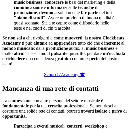
music business
,
conoscere
le basi del marketing e della
comunicazione
e
informarsi
sulle
tecniche
di
promozione
,
devono
assolutamente
far
parte
del tuo
"piano di studi".
Avere un prodotto di buona qualità è
quasi scontato. Sta a te capire come diffonderlo nelle
teste e nei cuori di chi ti ascolta!
Se
non
sai
a chi rivolgerti e
come
muoverti
, la
nostra
Clockbeats
Academy
ti può
aiutare
ad
apprendere
tutto ciò che è
inerente
al
mondo
musicale
: dalla
produzione
audio, al
music
business
e
molto
altro
! Ti lasciamo il
pulsante
qui
sotto
, per dare
un'occhiata
e
richiedere
una consulenza
gratuita
con un
esperto
del nostro
team!
Scopri L'Academy 🎓
Mancanza di una rete di contatti
La
connessione
con altre persone del settore musicale è
fondamentale
per la tua
crescita
professionale. Se non riesci a
costruire una solida rete di contatti, potresti trovarti
isolato
e
privo
di
opportunità
.
Partecipa
a
eventi
musicali,
concerti
,
workshop
e