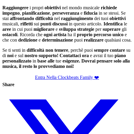
Raggiungere
i propri
obiettivi
nel mondo musicale
richiede
impegno
,
pianificazione
,
perseveranza
e
fiducia
in se stessi. Se
stai
affrontando
difficoltà
nel
raggiungimento
dei tuoi
obiettivi
musicali,
rifletti
sui
punti
discussi
in questo articolo.
Identifica
le
aree
in cui puoi
migliorare
e
sviluppa
strategie
per
superare
gli
ostacoli
. Ricorda che
ogni
artista
ha il
proprio
percorso
unico
e
che con
dedizione
e
determinazione
puoi
realizzare
qualsiasi cosa.
Se ti senti in
difficoltà
non
temere
, perchè puoi
sempre
contare
su
di
noi
e sul
nostro
supporto! Contattaci
ora
e avrai il tuo
piano
personalizzato
in
base
alle
tue
esigenze. Dovrai pensare solo alla
musica, il resto lo provvediamo noi!
Entra Nella Clockbeats Family ❤️
Share