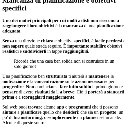
Mancanza di pianificazione e obiettivi
specifici
Uno dei motivi principali per cui molti artisti non riescono a
raggiungere i loro obiettivi
è la
mancanza
di una
pianificazione
adeguata
.
Senza
una direzione
chiara
e obiettivi
specifici
, è
facile
perdersi
e
non
sapere
quale strada seguire. È
importante
stabilire
obiettivi
realistici
e
suddividerli
in tappe
raggiungibili
.
Ricorda che una casa ben solida non si costruisce in un
solo giorno!
Una pianificazione ben
strutturata
ti aiuterà a
mantenere
la
motivazione
e la
concentrazione
sulle
azioni
necessarie
per
progredire
.
Non
cominciare a
fare
tutto
subito
il primo giorno e
pensare
di avere
risultati
da lì
a
breve
: Ciò ti
porterà
a
stancarti
prima
e a
scoraggiarti
maggiormente
.
Sul web puoi
trovare
alcune
app
e
programmi
che ti possono
aiutare
a
pianificare
quello che
desideri
: che sia un
progetto
, un
po' di
brainstorming
, o
semplicemente
un
planner
settimanale.
Alcune di queste sono: