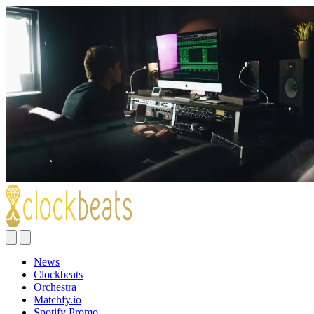
News
Clockbeats
Orchestra
Matchfy.io
Spotify Promo