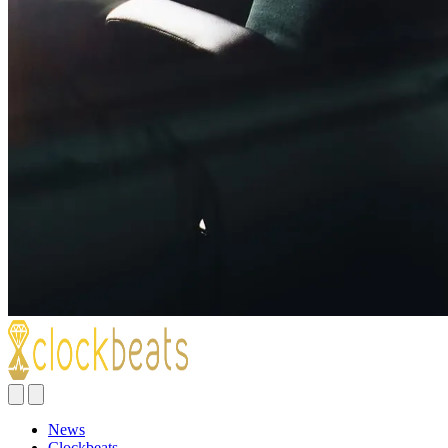
News
Clockbeats