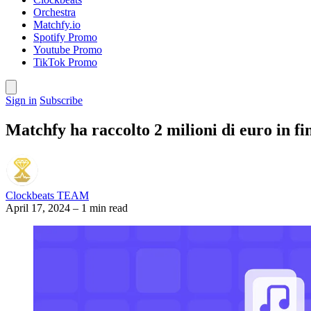
Orchestra
Matchfy.io
Spotify Promo
Youtube Promo
TikTok Promo
Sign in
Subscribe
Matchfy ha raccolto 2 milioni di euro in f
Clockbeats TEAM
April 17, 2024
–
1 min read