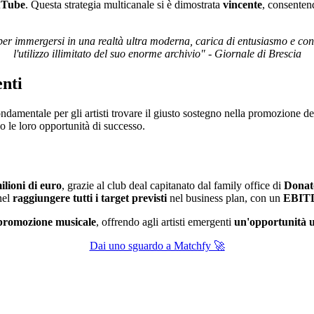
uTube
. Questa strategia multicanale si è dimostrata
vincente
, consentend
per immergersi in una realtà ultra moderna, carica di entusiasmo e con g
l'utilizzo illimitato del suo enorme archivio" - Giornale di Brescia
enti
damentale per gli artisti trovare il giusto sostegno nella promozione del
 le loro opportunità di successo.
ilioni di euro
, grazie al club deal capitanato dal family office di
Donat
nel
raggiungere tutti i target previsti
nel business plan, con un
EBITD
a promozione musicale
, offrendo agli artisti emergenti
un'opportunità
Dai uno sguardo a Matchfy 🚀