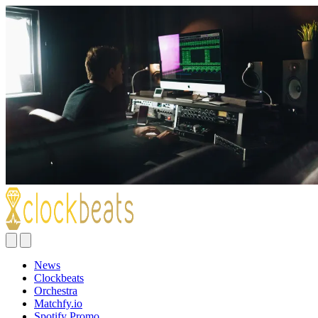
News
Clockbeats
Orchestra
Matchfy.io
Spotify Promo