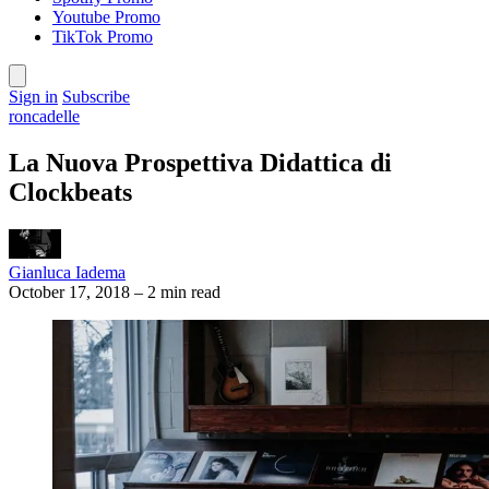
Youtube Promo
TikTok Promo
Sign in
Subscribe
roncadelle
La Nuova Prospettiva Didattica di
Clockbeats
Gianluca Iadema
October 17, 2018
–
2 min read