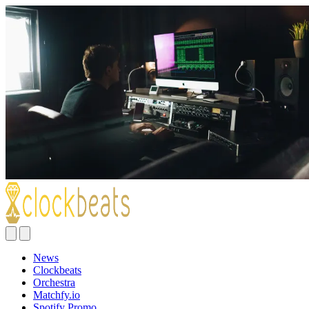
News
Clockbeats
Orchestra
Matchfy.io
Spotify Promo