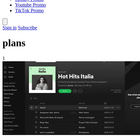
Youtube Promo
TikTok Promo
Sign in
Subscribe
plans
1