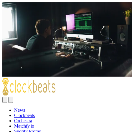
News
Clockbeats
Orchestra
Matchfy.io
Spotify Promo