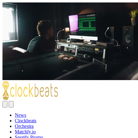
News
Clockbeats
Orchestra
Matchfy.io
Spotify Promo