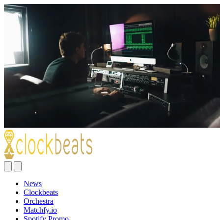
News
Clockbeats
Orchestra
Matchfy.io
Spotify Promo