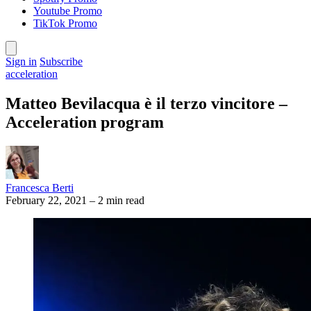
Youtube Promo
TikTok Promo
Sign in
Subscribe
acceleration
Matteo Bevilacqua è il terzo vincitore –
Acceleration program
Francesca Berti
February 22, 2021
–
2 min read