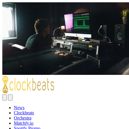
News
Clockbeats
Orchestra
Matchfy.io
Spotify Promo