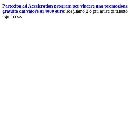
Partecipa ad Acceleration program per vincere una promozione
gratuita dal valore di 4000 euro
: scegliamo 2 o più artisti di talento
ogni mese.