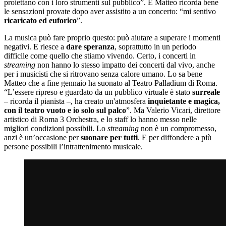
proiettano con i loro strumenti sul pubblico”. E Matteo ricorda bene
le sensazioni provate dopo aver assistito a un concerto: “mi sentivo
ricaricato ed euforico
”.
La musica può fare proprio questo: può aiutare a superare i momenti
negativi. E riesce a
dare speranza
, soprattutto in un periodo
difficile come quello che stiamo vivendo. Certo, i concerti in
streaming
non hanno lo stesso impatto dei concerti dal vivo, anche
per i musicisti che si ritrovano senza calore umano. Lo sa bene
Matteo che a fine gennaio ha suonato al Teatro Palladium di Roma.
“L’essere ripreso e guardato da un pubblico virtuale è stato
surreale
– ricorda il pianista –, ha creato un'atmosfera
inquietante e magica,
con il teatro vuoto e io solo sul palco
”. Ma Valerio Vicari, direttore
artistico di Roma 3 Orchestra, e lo staff lo hanno messo nelle
migliori condizioni possibili. Lo
streaming
non è un compromesso,
anzi è un’occasione per
suonare per tutti
. E per diffondere a più
persone possibili l’intrattenimento musicale.